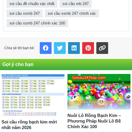
soi cầu đề chuẩn xác nhất
soi cầu mb 247
soi cầu xsmb 247
soi cầu xsmb 247 chính xác
soi cầu xsmb 247 chính xác 100
Facebook
Twitter
LinkedIn
Pinterest
Copy Link
Chia sẻ tới bạn bè:
Gợi ý cho bạn
Nuôi Lô Rồng Bạch Kim –
Phương Pháp Nuôi Lô Đề
Soi cầu rồng bạch kim mới
Chính Xác 100
nhất năm 2026