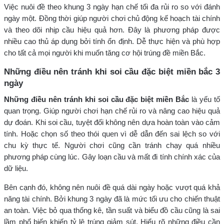
Việc nuôi đề theo khung 3 ngày hạn chế tối đa rủi ro so với đánh
ngày một. Đồng thời giúp người chơi chủ động kế hoạch tài chính
và theo dõi nhịp cầu hiệu quả hơn. Đây là phương pháp được
nhiều cao thủ áp dụng bởi tính ổn định. Dễ thực hiện và phù hợp
cho tất cả mọi người khi muốn tăng cơ hội trúng đề miền Bắc.
Những điều nên tránh khi soi cầu đặc biệt miền bắc 3
ngày
Những điều nên tránh khi soi cầu đặc biệt miền Bắc
là yếu tố
quan trọng. Giúp người chơi hạn chế rủi ro và nâng cao hiệu quả
dự đoán. Khi soi cầu, tuyệt đối không nên dựa hoàn toàn vào cảm
tính. Hoặc chọn số theo thói quen vì dễ dẫn đến sai lệch so với
chu kỳ thực tế. Người chơi cũng cần tránh chạy quá nhiều
phương pháp cùng lúc. Gây loạn cầu và mất đi tính chính xác của
dữ liệu.
Bên cạnh đó, không nên nuôi đề quá dài ngày hoặc vượt quá khả
năng tài chính. Bởi khung 3 ngày đã là mức tối ưu cho chiến thuật
an toàn. Việc bỏ qua thống kê, tần suất và biểu đồ cầu cũng là sai
lầm phổ biến khiến tỷ lệ trúng giảm sút. Hiểu rõ những điều cần