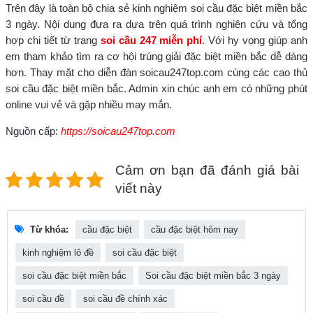
Trên đây là toàn bộ chia sẻ kinh nghiệm soi cầu đặc biệt miền bắc
3 ngày. Nội dung đưa ra dựa trên quá trình nghiên cứu và tổng
hợp chi tiết từ trang
soi cầu 247 miễn phí
. Với hy vọng giúp anh
em tham khảo tìm ra cơ hội trúng giải đặc biệt miền bắc dễ dàng
hơn. Thay mặt cho diễn đàn soicau247top.com cùng các cao thủ
soi cầu đặc biệt miền bắc. Admin xin chúc anh em có những phút
online vui vẻ và gặp nhiều may mắn.
Nguồn cấp:
https://soicau247top.com
Cảm ơn bạn đã đánh giá bài
viết này
Từ khóa:
cầu đặc biệt
cầu đặc biệt hôm nay
kinh nghiệm lô đề
soi cầu đặc biệt
soi cầu đặc biệt miền bắc
Soi cầu đặc biệt miền bắc 3 ngày
soi cầu đề
soi cầu đề chính xác