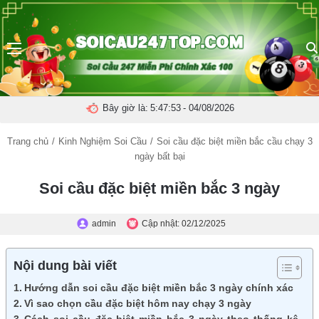
Menu
Bây giờ là:
5:47:53
- 04/08/2026
Trang chủ
/
Kinh Nghiệm Soi Cầu
/
Soi cầu đặc biệt miền bắc cầu chạy 3
ngày bất bại
Soi cầu đặc biệt miền bắc 3 ngày
admin
Cập nhật: 02/12/2025
Nội dung bài viết
Hướng dẫn soi cầu đặc biệt miền bắc 3 ngày chính xác
Vì sao chọn cầu đặc biệt hôm nay chạy 3 ngày