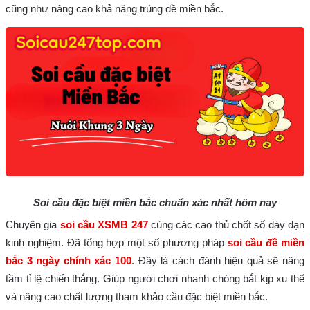
cũng như nâng cao khả năng trúng đề miền bắc.
Soi cầu đặc biệt miền bắc chuẩn xác nhất hôm nay
Chuyên gia
soi cầu XSMB 247
cùng các cao thủ chốt số dày dạn
kinh nghiệm. Đã tổng hợp một số phương pháp
soi cầu đề miền
bắc 3 ngày chính xác 100
. Đây là cách đánh hiệu quả sẽ nâng
tầm tỉ lệ chiến thắng. Giúp người chơi nhanh chóng bắt kịp xu thế
và nâng cao chất lượng tham khảo cầu đặc biệt miền bắc.