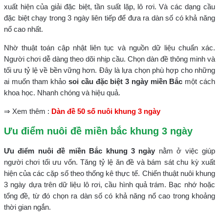
xuất hiện của giải đặc biệt, tần suất lặp, lô rơi. Và các dạng cầu
đặc biệt chạy trong 3 ngày liên tiếp để đưa ra dàn số có khả năng
nổ cao nhất.
Nhờ thuật toán cập nhật liên tục và nguồn dữ liệu chuẩn xác.
Người chơi dễ dàng theo dõi nhịp cầu. Chọn dàn đề thông minh và
tối ưu tỷ lệ về bền vững hơn. Đây là lựa chọn phù hợp cho những
ai muốn tham khảo
soi cầu đặc biệt 3 ngày miền Bắc
một cách
khoa học. Nhanh chóng và hiệu quả.
⇒ Xem thêm :
Dàn đề 50 số nuôi khung 3 ngày
Ưu điểm nuôi đề miền bắc khung 3 ngày
Ưu điểm nuôi đề miền Bắc khung 3 ngày
nằm ở việc giúp
người chơi tối ưu vốn. Tăng tỷ lệ ăn đề và bám sát chu kỳ xuất
hiện của các cặp số theo thống kê thực tế. Chiến thuật nuôi khung
3 ngày dựa trên dữ liệu lô rơi, cầu hình quả trám. Bạc nhớ hoặc
tổng đề, từ đó chọn ra dàn số có khả năng nổ cao trong khoảng
thời gian ngắn.