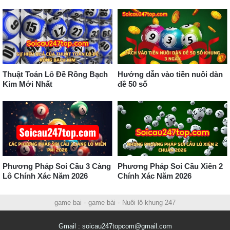
Thuật Toán Lô Đề Rồng Bạch
Hướng dẫn vào tiền nuôi dàn
Kim Mới Nhất
đề 50 số
Phương Pháp Soi Cầu 3 Càng
Phương Pháp Soi Cầu Xiên 2
Lô Chính Xác Năm 2026
Chính Xác Năm 2026
game bai
•
game bài
•
Nuôi lô khung 247
Gmail :
soicau247topcom@gmail.com