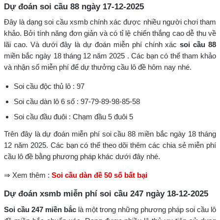
Dự đoán soi cầu 88 ngày 17-12-2025
Đây là dạng soi cầu xsmb chính xác được nhiều người chơi tham
khảo. Bởi tính năng đơn giản và có tỉ lệ chiến thắng cao dễ thu về
lãi cao. Và dưới đây là dự đoán miễn phí chính xác
soi cầu 88
miền bắc ngày 18 tháng 12 năm 2025 . Các bạn có thể tham khảo
và nhận số miễn phí để dự thưởng cầu lô đề hôm nay nhé.
Soi cầu độc thủ lô : 97
Soi cầu dàn lô 6 số : 97-79-89-98-85-58
Soi cầu đầu đuôi : Chạm đầu 5 đuôi 5
Trên đây là dự đoán miễn phí soi cầu 88 miền bắc ngày 18 tháng
12 năm 2025. Các bạn có thể theo dõi thêm các chia sẻ miễn phí
cầu lô đề bằng phương pháp khác dưới đây nhé.
⇒ Xem thêm :
Soi cầu dàn đề 50 số bất bại
Dự đoán xsmb miễn phí soi cầu 247 ngày 18-12-2025
Soi cầu 247 miền bắc
là một trong những phương pháp soi cầu lô