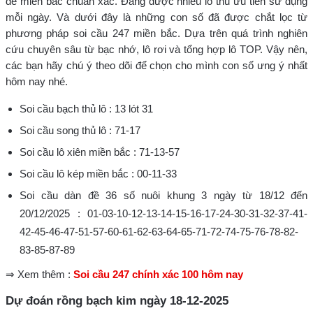
đề miền bắc chuẩn xác. Đang được nhiều lô thủ ưu tiên sử dụng
mỗi ngày. Và dưới đây là những con số đã được chắt lọc từ
phương pháp soi cầu 247 miền bắc. Dựa trên quá trình nghiên
cứu chuyên sâu từ bạc nhớ, lô rơi và tổng hợp lô TOP. Vậy nên,
các bạn hãy chú ý theo dõi để chọn cho mình con số ưng ý nhất
hôm nay nhé.
Soi cầu bạch thủ lô : 13 lót 31
Soi cầu song thủ lô : 71-17
Soi cầu lô xiên miền bắc : 71-13-57
Soi cầu lô kép miền bắc : 00-11-33
Soi cầu dàn đề 36 số nuôi khung 3 ngày từ 18/12 đến
20/12/2025 : 01-03-10-12-13-14-15-16-17-24-30-31-32-37-41-
42-45-46-47-51-57-60-61-62-63-64-65-71-72-74-75-76-78-82-
83-85-87-89
⇒ Xem thêm :
Soi cầu 247 chính xác 100 hôm nay
Dự đoán rồng bạch kim ngày 18-12-2025