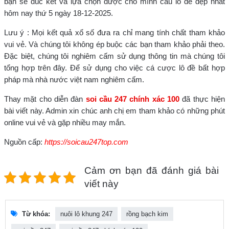
bạn sẽ đúc kết và lựa chọn được cho mình cầu lô đề đẹp nhất
hôm nay thứ 5 ngày 18-12-2025.
Lưu ý : Mọi kết quả xổ số đưa ra chỉ mang tính chất tham khảo
vui vẻ. Và chúng tôi không ép buộc các bạn tham khảo phải theo.
Đặc biệt, chúng tôi nghiêm cấm sử dụng thông tin mà chúng tôi
tổng hợp trên đây. Để sử dụng cho việc cá cược lô đề bất hợp
pháp mà nhà nước việt nam nghiêm cấm.
Thay mặt cho diễn đàn
soi cầu 247 chính xác 100
đã thực hiện
bài viết này. Admin xin chúc anh chị em tham khảo có những phút
online vui vẻ và gặp nhiều may mắn.
Nguồn cấp:
https://soicau247top.com
Cảm ơn bạn đã đánh giá bài
viết này
Từ khóa:
nuôi lô khung 247
rồng bạch kim