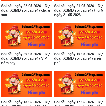
Soi cầu ngày 22-05-2026 – Dự
Soi cầu ngày 21-05-2026 – Dự
đoán XSMB soi cầu 247 chuẩn
đoán XSMB soi cầu 247 thứ 5
xác
ngày 21-05-2026
Soi cầu ngày 20-05-2026 – Dự
Soi cầu ngày 19-05-2026 – Dự
đoán XSMB soi cầu 247 VIP
đoán XSMB soi cầu 247 miễn
hôm nay
phí
Soi cầu ngày 18-05-2026 – Dự
Soi cầu ngày 17-05-2026 – Dự