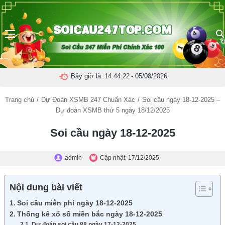
Menu
Bây giờ là:
14:44:22
- 05/08/2026
Trang chủ
/
Dự Đoán XSMB 247 Chuẩn Xác
/
Soi cầu ngày 18-12-2025 –
Dự đoán XSMB thứ 5 ngày 18/12/2025
Soi cầu ngày 18-12-2025
admin
Cập nhật: 17/12/2025
Nội dung bài viết
Soi cầu miễn phí ngày 18-12-2025
Thống kê xổ số miền bắc ngày 18-12-2025
Dự đoán soi cầu 88 ngày 17-12-2025