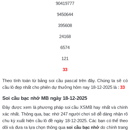
90419777
9450644
395608
24168
6574
121
33
Theo tính toán từ bảng soi cầu pascal trên đây. Chúng ta sẽ có
cầu lô đẹp nhất cho phiên dự thưởng hôm nay 18-12-2025 là :
33
Soi cầu bạc nhớ MB ngày 18-12-2025
Đây được xem là phương pháp soi cầu XSMB hay nhất và chính
xác nhất. Thông qua, bạc nhớ 247 người chơi sẽ dễ dàng nhận rõ
chu kỳ xuất hiện cầu lô đề ngày 18-12-2025. Các bạn có thể theo
dõi và đưa ra lựa chọn thông qua
soi cầu bạc nhớ
do chính trang