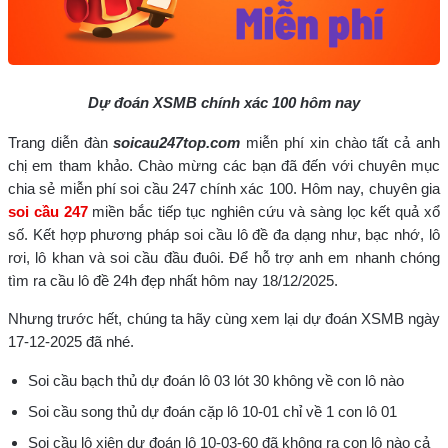
Dự đoán XSMB chính xác 100 hôm nay
Trang diễn đàn
soicau247top.com
miễn phí xin chào tất cả anh
chị em tham khảo. Chào mừng các bạn đã đến với chuyên mục
chia sẻ miễn phí soi cầu 247 chính xác 100. Hôm nay, chuyên gia
soi cầu 247
miền bắc tiếp tục nghiên cứu và sàng lọc kết quả xổ
số. Kết hợp phương pháp soi cầu lô đề đa dạng như, bạc nhớ, lô
rơi, lô khan và soi cầu đầu đuôi. Để hỗ trợ anh em nhanh chóng
tìm ra cầu lô đề 24h đẹp nhất hôm nay 18/12/2025.
Nhưng trước hết, chúng ta hãy cùng xem lại dự đoán XSMB ngày
17-12-2025 đã nhé.
Soi cầu bạch thủ dự đoán lô 03 lót 30 không về con lô nào
Soi cầu song thủ dự đoán cặp lô 10-01 chỉ về 1 con lô 01
Soi cầu lô xiên dự đoán lô 10-03-60 đã không ra con lô nào cả