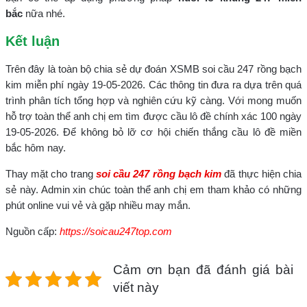
bắc
nữa nhé.
Kết luận
Trên đây là toàn bộ chia sẻ dự đoán XSMB soi cầu 247 rồng bạch
kim miễn phí ngày 19-05-2026. Các thông tin đưa ra dựa trên quá
trình phân tích tổng hợp và nghiên cứu kỹ càng. Với mong muốn
hỗ trợ toàn thể anh chị em tìm được cầu lô đề chính xác 100 ngày
19-05-2026. Để không bỏ lỡ cơ hội chiến thắng cầu lô đề miền
bắc hôm nay.
Thay mặt cho trang
soi cầu 247 rồng bạch kim
đã thực hiện chia
sẻ này. Admin xin chúc toàn thể anh chị em tham khảo có những
phút online vui vẻ và gặp nhiều may mắn.
Nguồn cấp:
https://soicau247top.com
Cảm ơn bạn đã đánh giá bài
viết này