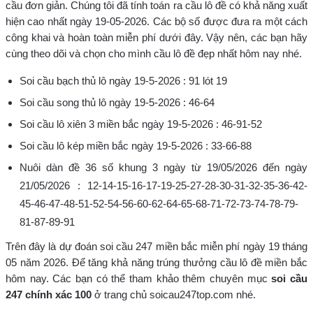
cầu đơn giản. Chúng tôi đã tính toán ra cầu lô đề có khả năng xuất
hiện cao nhất ngày 19-05-2026. Các bộ số được đưa ra một cách
công khai và hoàn toàn miễn phí dưới đây. Vậy nên, các bạn hãy
cùng theo dõi và chọn cho mình cầu lô đề đẹp nhất hôm nay nhé.
Soi cầu bạch thủ lô ngày 19-5-2026 : 91 lót 19
Soi cầu song thủ lô ngày 19-5-2026 : 46-64
Soi cầu lô xiên 3 miền bắc ngày 19-5-2026 : 46-91-52
Soi cầu lô kép miền bắc ngày 19-5-2026 : 33-66-88
Nuôi dàn đề 36 số khung 3 ngày từ 19/05/2026 đến ngày
21/05/2026 : 12-14-15-16-17-19-25-27-28-30-31-32-35-36-42-
45-46-47-48-51-52-54-56-60-62-64-65-68-71-72-73-74-78-79-
81-87-89-91
Trên đây là dự đoán soi cầu 247 miền bắc miễn phí ngày 19 tháng
05 năm 2026. Để tăng khả năng trúng thưởng cầu lô đề miền bắc
hôm nay. Các bạn có thể tham khảo thêm chuyên mục
soi cầu
247 chính xác 100
ở trang chủ soicau247top.com nhé.