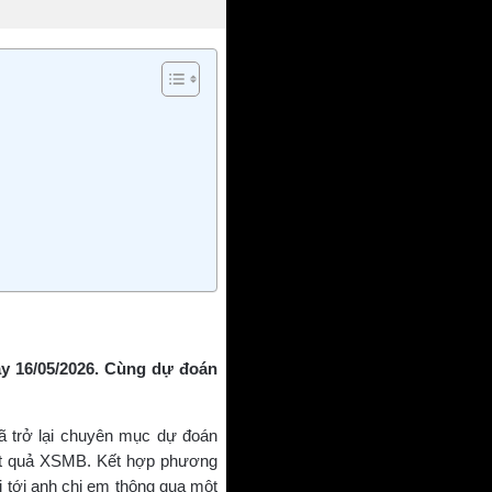
y 16/05/2026. Cùng dự đoán
ã trở lại chuyên mục dự đoán
kết quả XSMB. Kết hợp phương
 tới anh chị em thông qua một