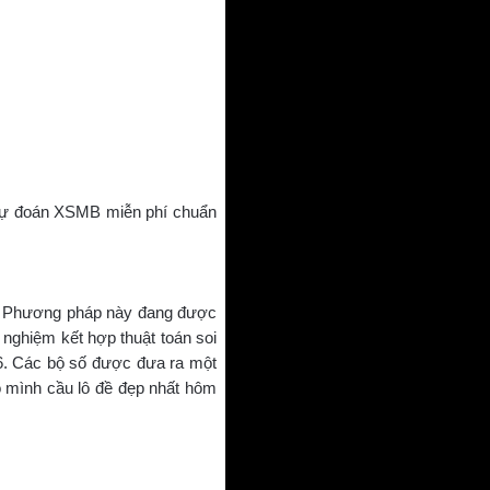
 dự đoán XSMB miễn phí chuẩn
. Phương pháp này đang được
 nghiệm kết hợp thuật toán soi
26. Các bộ số được đưa ra một
o mình cầu lô đề đẹp nhất hôm