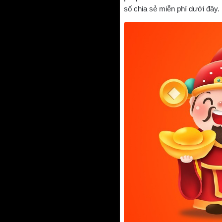
số chia sẻ miễn phí dưới đây.