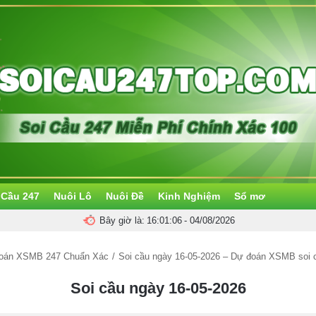
 Cầu 247
Nuôi Lô
Nuôi Đề
Kinh Nghiệm
Sổ mơ
Bây giờ là:
16:01:07
- 04/08/2026
oán XSMB 247 Chuẩn Xác
/
Soi cầu ngày 16-05-2026 – Dự đoán XSMB soi 
Soi cầu ngày 16-05-2026