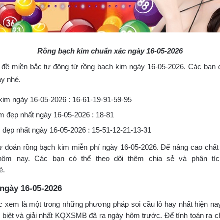
Rồng bạch kim chuẩn xác ngày 16-05-2026
ô đề miền bắc tự động từ rồng bạch kim ngày 16-05-2026. Các bạn
y nhé.
 kim ngày 16-05-2026 : 16-61-19-91-59-95
m đẹp nhất ngày 16-05-2026 : 18-81
 đẹp nhất ngày 16-05-2026 : 15-51-12-21-13-31
dự đoán rồng bạch kim miễn phí ngày 16-05-2026. Để nâng cao chấ
ôm nay. Các bạn có thể theo dõi thêm chia sẻ và phân tích
é.
 ngày 16-05-2026
 xem là một trong những phương pháp soi cầu lô hay nhất hiện nay
c biệt và giải nhất KQXSMB đã ra ngày hôm trước. Để tính toán ra c