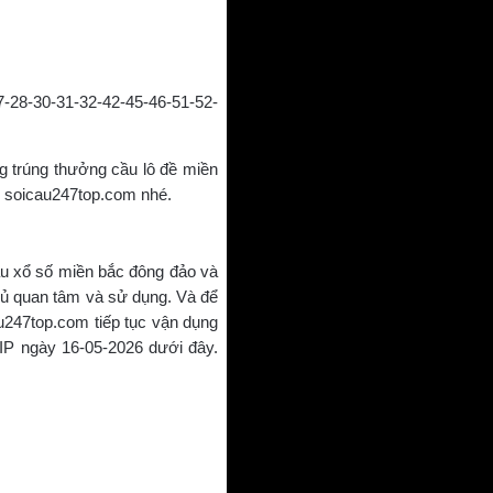
7-28-30-31-32-42-45-46-51-52-
g trúng thưởng cầu lô đề miền
 soicau247top.com nhé.
cầu xổ số miền bắc đông đảo và
thủ quan tâm và sử dụng. Và để
u247top.com tiếp tục vận dụng
VIP ngày 16-05-2026 dưới đây.