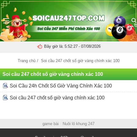
Menu
Bây giờ là:
5:52:27
- 07/08/2026
Trang chủ
/
Soi cầu 247 chốt số giờ vàng chính xác 100
Soi cầu 247 chốt số giờ vàng chính xác 100
Soi Cầu 24h Chốt Số Giờ Vàng Chính Xác 100
Soi cầu 247 chốt số giờ vàng chính xác 100
Điều
game bài
•
Nuôi lô khung 247
hướng