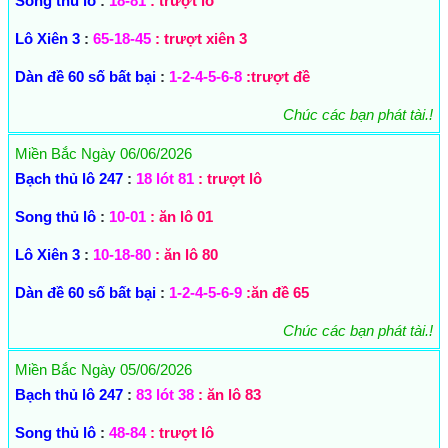
Song thủ lô
:
18-81
: trượt lô
Lô Xiên 3
:
65-18-45
: trượt xiên 3
Dàn đề 60 số bất bại
:
1-2-4-5-6-8
:trượt đề
Chúc các bạn phát tài.!
Miền Bắc Ngày 06/06/2026
Bạch thủ lô 247
:
18 lót 81
: trượt lô
Song thủ lô
:
10-01
: ăn lô 01
Lô Xiên 3
:
10-18-80
: ăn lô 80
Dàn đề 60 số bất bại
:
1-2-4-5-6-9
:ăn đề 65
Chúc các bạn phát tài.!
Miền Bắc Ngày 05/06/2026
Bạch thủ lô 247
:
83 lót 38
: ăn lô 83
Song thủ lô
:
48-84
: trượt lô