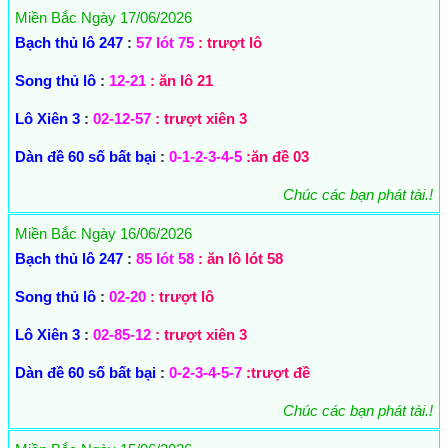
Miền Bắc Ngày 17/06/2026
Bạch thủ lô 247
:
57 lót 75
: trượt lô
Song thủ lô
:
12-21
: ăn lô 21
Lô Xiên 3
:
02-12-57
: trượt xiên 3
Dàn đề 60 số bất bại
:
0-1-2-3-4-5
:ăn đề 03
Chúc các bạn phát tài.!
Miền Bắc Ngày 16/06/2026
Bạch thủ lô 247
:
85 lót 58
: ăn lô lót 58
Song thủ lô
:
02-20
: trượt lô
Lô Xiên 3
:
02-85-12
: trượt xiên 3
Dàn đề 60 số bất bại
:
0-2-3-4-5-7
:trượt đề
Chúc các bạn phát tài.!