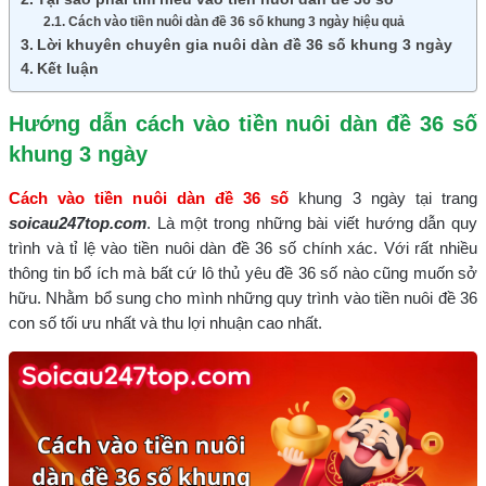
Cách vào tiền nuôi dàn đề 36 số khung 3 ngày hiệu quả
Lời khuyên chuyên gia nuôi dàn đề 36 số khung 3 ngày
Kết luận
Hướng dẫn cách vào tiền nuôi dàn đề 36 số
khung 3 ngày
Cách vào tiền nuôi dàn đề 36 số
khung 3 ngày tại trang
soicau247top.com
. Là một trong những bài viết hướng dẫn quy
trình và tỉ lệ vào tiền nuôi dàn đề 36 số chính xác. Với rất nhiều
thông tin bổ ích mà bất cứ lô thủ yêu đề 36 số nào cũng muốn sở
hữu. Nhằm bổ sung cho mình những quy trình vào tiền nuôi đề 36
con số tối ưu nhất và thu lợi nhuận cao nhất.