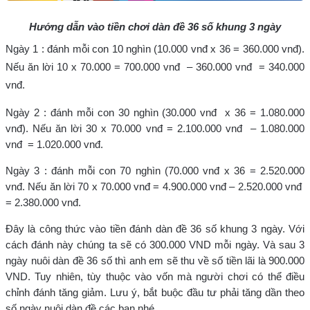
Hướng dẫn vào tiền chơi dàn đề 36 số khung 3 ngày
Ngày 1 : đánh mỗi con 10 nghìn (10.000 vnđ x 36 = 360.000 vnđ).
Nếu ăn lời 10 x 70.000 = 700.000 vnđ – 360.000 vnđ = 340.000
vnđ.
Ngày 2 : đánh mỗi con 30 nghìn (30.000 vnđ x 36 = 1.080.000
vnđ). Nếu ăn lời 30 x 70.000 vnđ = 2.100.000 vnđ – 1.080.000
vnđ = 1.020.000 vnđ.
Ngày 3 : đánh mỗi con 70 nghìn (70.000 vnđ x 36 = 2.520.000
vnđ. Nếu ăn lời 70 x 70.000 vnđ = 4.900.000 vnđ – 2.520.000 vnđ
= 2.380.000 vnđ.
Đây là công thức vào tiền đánh dàn đề 36 số khung 3 ngày. Với
cách đánh này chúng ta sẽ có 300.000 VND mỗi ngày. Và sau 3
ngày nuôi dàn đề 36 số thì anh em sẽ thu về số tiền lãi là 900.000
VND. Tuy nhiên, tùy thuộc vào vốn mà người chơi có thể điều
chỉnh đánh tăng giảm. Lưu ý, bắt buộc đầu tư phải tăng dần theo
số ngày nuôi dàn đề các bạn nhé.