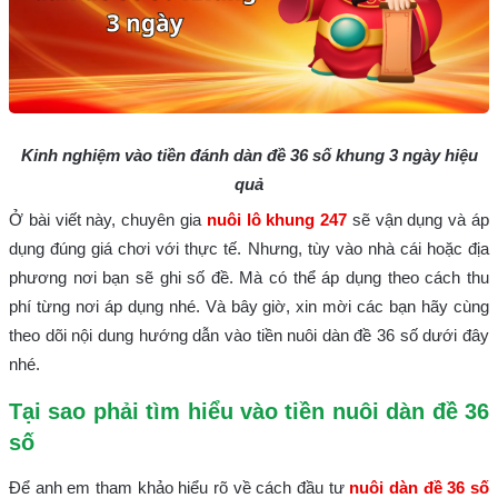
Kinh nghiệm vào tiền đánh dàn đề 36 số khung 3 ngày hiệu
quả
Ở bài viết này, chuyên gia
nuôi lô khung 247
sẽ vận dụng và áp
dụng đúng giá chơi với thực tế. Nhưng, tùy vào nhà cái hoặc địa
phương nơi bạn sẽ ghi số đề. Mà có thể áp dụng theo cách thu
phí từng nơi áp dụng nhé. Và bây giờ, xin mời các bạn hãy cùng
theo dõi nội dung hướng dẫn vào tiền nuôi dàn đề 36 số dưới đây
nhé.
Tại sao phải tìm hiểu vào tiền nuôi dàn đề 36
số
Để anh em tham khảo hiểu rõ về cách đầu tư
nuôi dàn đề 36 số