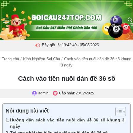
Menu
Bây giờ là:
19:42:41
- 05/08/2026
Trang chủ
/
Kinh Nghiệm Soi Cầu
/
Cách vào tiền nuôi dàn đề 36 số khung
3 ngày
Cách vào tiền nuôi dàn đề 36 số
admin
Cập nhật: 23/12/2025
Nội dung bài viết
Hướng dẫn cách vào tiền nuôi dàn đề 36 số khung 3
ngày
Tại sao phải tìm hiểu vào tiền nuôi dàn đề 36 số