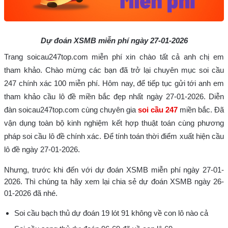
Dự đoán XSMB miễn phí ngày 27-01-2026
Trang soicau247top.com miễn phí xin chào tất cả anh chị em
tham khảo. Chào mừng các bạn đã trở lại chuyên mục soi cầu
247 chính xác 100 miễn phí. Hôm nay, để tiếp tục gửi tới anh em
tham khảo cầu lô đề miền bắc đẹp nhất ngày 27-01-2026. Diễn
đàn soicau247top.com cùng chuyên gia
soi cầu 247
miền bắc. Đã
vận dụng toàn bộ kinh nghiệm kết hợp thuật toán cùng phương
pháp soi cầu lô đề chính xác. Để tính toán thời điểm xuất hiện cầu
lô đề ngày 27-01-2026.
Nhưng, trước khi đến với dự đoán XSMB miễn phí ngày 27-01-
2026. Thì chúng ta hãy xem lại chia sẻ dự đoán XSMB ngày 26-
01-2026 đã nhé.
Soi cầu bạch thủ dự đoán 19 lót 91 không về con lô nào cả