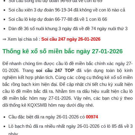
Soi cầu song thủ dự đoán 96-69 đã về con lô 69
Soi cầu xiên 3 dự đoán 96-19-34 đã không về con lô nào cả
Soi cầu lô kép dự đoán 66-77-88 đã về 1 con lô 66
Dàn đề 36 số nuôi khung 3 ngày đã về đề 74 ngày nuôi thứ 3
⇒ Xem lại chia sẻ :
Soi cầu 247 ngày 26-01-2026
Thống kê xổ số miền bắc ngày 27-01-2026
Để nhanh chóng tìm được cầu lô đề miền bắc chính xác ngày 27-
01-2026. Trang
soi cầu 247 TOP
đã vận dụng toàn bộ kinh
nghiệm kết hợp phân tích. Cùng các công cụ thống kê xổ số miền
bắc rồng bạch kim hiện đại. Để cập nhật chi tiết chu kỳ xuất hiện
cầu lô đề miền bắc đã ra. Nhằm tìm ra dấu hiệu xuất hiện cầu lô
đề miền bắc hôm nay 27-01-2026. Vậy nên, các bạn chú ý theo
dõi thống kê KQXSMB hôm nay dưới đây nhé.
Cầu đặc biệt đã ra ngày 26-01-2026 có
00974
Lô bạch thủ đã ra nhiều nhất ngày 26-01-2026 có lô 85 đã về 3
nháy