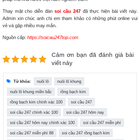
Thay mặt cho diễn đàn
soi cầu 247
đã thực hiện bài viết này.
Admin xin chúc anh chị em tham khảo có những phút online vui
vẻ và gặp nhiều may mắn.
Nguồn cấp:
https://soicau247top.com
Cảm ơn bạn đã đánh giá bài
viết này
Từ khóa:
nuôi lô
nuôi lô khung
nuôi lô khung miền bắc
rồng bạch kim
rồng bạch kim chính xác 100
soi cầu 247
soi cầu 247 chính xác 100
soi cầu 247 hôm nay
soi cầu 247 hôm nay chính xác 100
soi cầu 247 miễn phí
soi cầu 247 miễn phí 88
soi cầu 247 rồng bạch kim