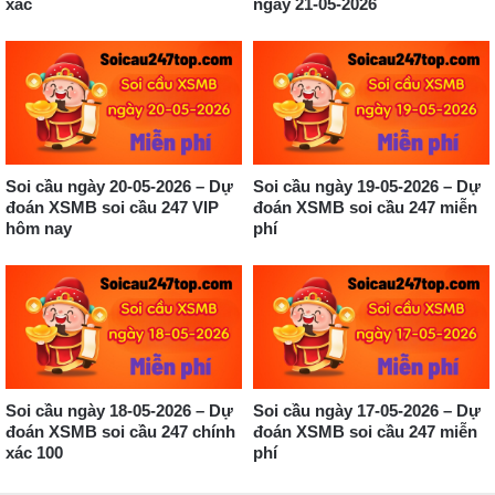
xác
ngày 21-05-2026
Soi cầu ngày 20-05-2026 – Dự
Soi cầu ngày 19-05-2026 – Dự
đoán XSMB soi cầu 247 VIP
đoán XSMB soi cầu 247 miễn
hôm nay
phí
Soi cầu ngày 18-05-2026 – Dự
Soi cầu ngày 17-05-2026 – Dự
đoán XSMB soi cầu 247 chính
đoán XSMB soi cầu 247 miễn
xác 100
phí