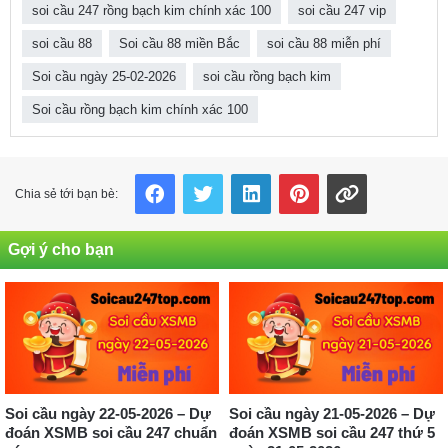
soi cầu 247 rồng bạch kim chính xác 100
soi cầu 247 vip
soi cầu 88
Soi cầu 88 miền Bắc
soi cầu 88 miễn phí
Soi cầu ngày 25-02-2026
soi cầu rồng bạch kim
Soi cầu rồng bạch kim chính xác 100
Facebook
Twitter
LinkedIn
Pinterest
Copy Link
Chia sẻ tới bạn bè:
Gợi ý cho bạn
Soi cầu ngày 22-05-2026 – Dự
Soi cầu ngày 21-05-2026 – Dự
đoán XSMB soi cầu 247 chuẩn
đoán XSMB soi cầu 247 thứ 5