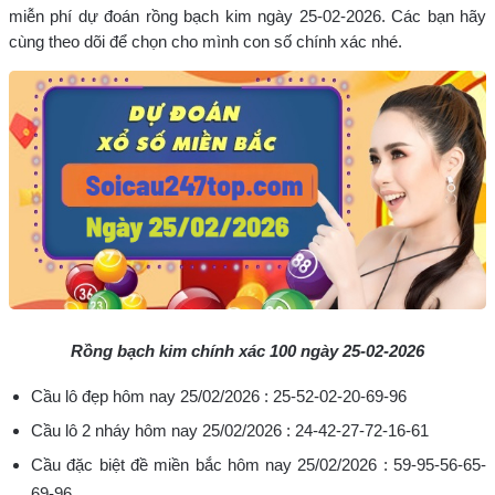
miễn phí dự đoán rồng bạch kim ngày 25-02-2026. Các bạn hãy
cùng theo dõi để chọn cho mình con số chính xác nhé.
Rồng bạch kim chính xác 100 ngày 25-02-2026
Cầu lô đẹp hôm nay 25/02/2026 : 25-52-02-20-69-96
Cầu lô 2 nháy hôm nay 25/02/2026 : 24-42-27-72-16-61
Cầu đặc biệt đề miền bắc hôm nay 25/02/2026 : 59-95-56-65-
69-96