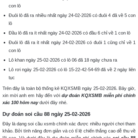
con lô
Đuôi lô đã ra nhiều nhất ngày 24-02-2026 có đuôi 4 đã về 5 con
lô
Đầu lô đã ra ít nhất ngày 24-02-2026 có đầu 6 chỉ về 1 con lô
Đuôi lô đã ra ít nhất ngày 24-02-2026 có đuôi 1 cũng chỉ về 1
con lô
Lô khan ngày 25-02-2026 có lô 06 đã 18 ngày chưa ra
Lô rơi ngày 25-02-2026 có lô 15-22-42-54-69 đã về 2 ngày liên
tục
Trên đây là toàn bộ thống kê KQXSMB ngày 25-02-2026. Bây giờ,
xin mời anh em hãy đến với
dự đoán KQXSMB miễn phí chính
xác 100 hôm nay
dưới đây nhé.
Dự đoán soi cầu 88 ngày 25-02-2026
Đây là dạng soi cầu xsmb chính xác được nhiều người chơi tham
khảo. Bởi tính năng đơn giản và có tỉ lệ chiến thắng cao dễ thu về
lãi cao. Và dưới đây là dự đoán miễn phí chính xác
soi cầu 88