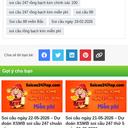
soi cầu 247 rồng bạch kim chính xác 100
soi cầu 247 rồng bạch kim miễn phí
soi cầu 88
Soi cầu 88 miền Bắc
Soi cầu ngày 19-02-2026
soi cầu rồng bạch kim miễn phí
Facebook
Twitter
LinkedIn
Pinterest
Copy Link
Chia sẻ tới bạn bè:
Gợi ý cho bạn
Soi cầu ngày 22-05-2026 – Dự
Soi cầu ngày 21-05-2026 – Dự
đoán XSMB soi cầu 247 chuẩn
đoán XSMB soi cầu 247 thứ 5