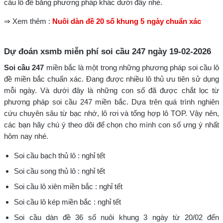
cầu lô đề bằng phương pháp khác dưới đây nhé.
⇒ Xem thêm :
Nuôi dàn đề 20 số khung 5 ngày chuẩn xác
Dự đoán xsmb miễn phí soi cầu 247 ngày 19-02-2026
Soi cầu 247
miền bắc là một trong những phương pháp soi cầu lô
đề miền bắc chuẩn xác. Đang được nhiều lô thủ ưu tiên sử dụng
mỗi ngày. Và dưới đây là những con số đã được chắt lọc từ
phương pháp soi cầu 247 miền bắc. Dựa trên quá trình nghiên
cứu chuyên sâu từ bạc nhớ, lô rơi và tổng hợp lô TOP. Vậy nên,
các bạn hãy chú ý theo dõi để chọn cho mình con số ưng ý nhất
hôm nay nhé.
Soi cầu bạch thủ lô : nghỉ tết
Soi cầu song thủ lô : nghỉ tết
Soi cầu lô xiên miền bắc : nghỉ tết
Soi cầu lô kép miền bắc : nghỉ tết
Soi cầu dàn đề 36 số nuôi khung 3 ngày từ 20/02 đến