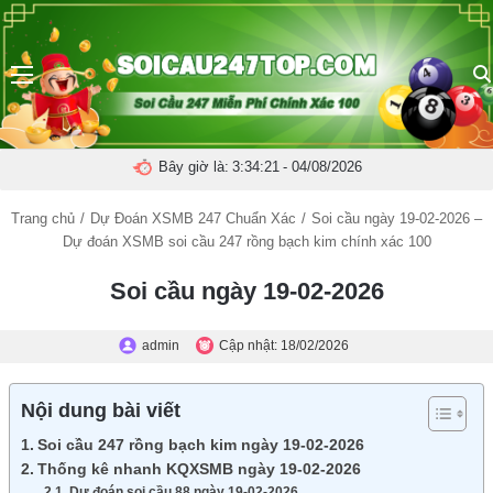
Menu
Bây giờ là:
3:34:21
- 04/08/2026
Trang chủ
/
Dự Đoán XSMB 247 Chuẩn Xác
/
Soi cầu ngày 19-02-2026 –
Dự đoán XSMB soi cầu 247 rồng bạch kim chính xác 100
Soi cầu ngày 19-02-2026
admin
Cập nhật: 18/02/2026
Nội dung bài viết
Soi cầu 247 rồng bạch kim ngày 19-02-2026
Thống kê nhanh KQXSMB ngày 19-02-2026
Dự đoán soi cầu 88 ngày 19-02-2026