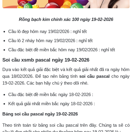
Rồng bạch kim chính xác 100 ngày 19-02-2026
Cầu lô đẹp hôm nay 19/02/2026 : nghỉ tết
Cầu lô 2 nháy hôm nay 19/02/2026 : nghỉ tết
Cầu đặc biệt đề miền bắc hôm nay 19/02/2026 : nghỉ tết
Soi cầu xsmb pascal ngày 19-02-2026
Dựa vào kết quả giải đặc biệt và kết quả giải nhất đã ra ngày hôm
qua 18/02/2026. Để tạo nên bảng tính
soi cầu pascal
cho ngày
19-02-2026. Các bạn hãy chú ý theo dõi nhé.
Cầu đặc biệt đề miền bắc ngày 18-02-2026 :
Kết quả giải nhất miền bắc ngày 18-02-2026 :
Bảng soi cầu pascal ngày 19-02-2026
Theo tính toán từ bảng soi cầu pascal trên đây. Chúng ta sẽ có
cầu lô đẹp nhất cho phiên dự thưởng hôm nay 19-02-2026 là :