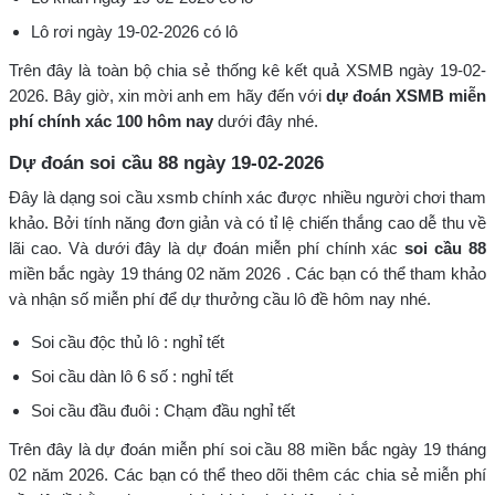
Lô rơi ngày 19-02-2026 có lô
Trên đây là toàn bộ chia sẻ thống kê kết quả XSMB ngày 19-02-
2026. Bây giờ, xin mời anh em hãy đến với
dự đoán XSMB miễn
phí chính xác 100 hôm nay
dưới đây nhé.
Dự đoán soi cầu 88 ngày 19-02-2026
Đây là dạng soi cầu xsmb chính xác được nhiều người chơi tham
khảo. Bởi tính năng đơn giản và có tỉ lệ chiến thắng cao dễ thu về
lãi cao. Và dưới đây là dự đoán miễn phí chính xác
soi cầu 88
miền bắc ngày 19 tháng 02 năm 2026 . Các bạn có thể tham khảo
và nhận số miễn phí để dự thưởng cầu lô đề hôm nay nhé.
Soi cầu độc thủ lô : nghỉ tết
Soi cầu dàn lô 6 số : nghỉ tết
Soi cầu đầu đuôi : Chạm đầu nghỉ tết
Trên đây là dự đoán miễn phí soi cầu 88 miền bắc ngày 19 tháng
02 năm 2026. Các bạn có thể theo dõi thêm các chia sẻ miễn phí