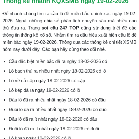
Thống kê nhanh KQXSMB ngày 19-02-2026
Để nhanh chóng tìm ra cầu lô đề miền bắc chính xác ngày 19-02-
2026. Ngoài những chia sẻ phân tích chuyên sâu mà nhiều cao
thủ đưa ra. Trang
soi cầu 247 TOP
cũng sử dụng triệt để các
thông tin thống kê xổ số. Nhằm tìm ra dấu hiệu xuất hiện cầu lô đề
miền bắc ngày 19-02-2026. Thông qua các thống kê chi tiết XSMB
hôm nay dưới đây. Các bạn hãy cùng theo dõi nhé.
Cầu đặc biệt miền bắc đã ra ngày 18-02-2026 có
Lô bạch thủ ra nhiều nhất ngày 18-02-2026 có lô
Lô về cả cặp ngày 18-02-2026 có cặp
Lô kép đã ra ngày 18-02-2026 có lô
Đầu lô đã ra nhiều nhất ngày 18-02-2026 có đầu
Đuôi lô đã ra nhiều nhất ngày 18-02-2026 có đuôi
Đầu lô đã ra ít nhất ngày 18-02-2026 có đầu
Đuôi lô đã ra ít nhất ngày 18-02-2026 có đuôi
Lô khan ngày 19-02-2026 có lô