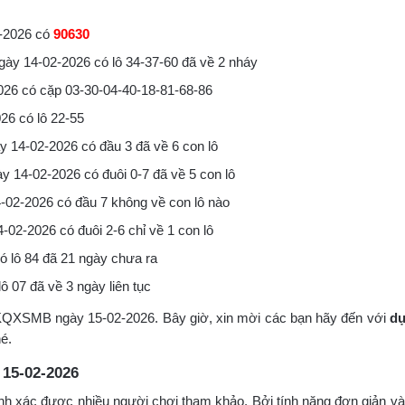
2-2026 có
90630
ngày 14-02-2026 có lô 34-37-60 đã về 2 nháy
026 có cặp 03-30-04-40-18-81-68-86
26 có lô 22-55
ày 14-02-2026 có đầu 3 đã về 6 con lô
ày 14-02-2026 có đuôi 0-7 đã về 5 con lô
14-02-2026 có đầu 7 không về con lô nào
14-02-2026 có đuôi 2-6 chỉ về 1 con lô
ó lô 84 đã 21 ngày chưa ra
ô 07 đã về 3 ngày liên tục
 KQXSMB ngày 15-02-2026. Bây giờ, xin mời các bạn hãy đến với
dự
é.
 15-02-2026
h xác được nhiều người chơi tham khảo. Bởi tính năng đơn giản và c