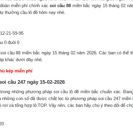
ự đoán miễn phí chính xác
soi cầu 88
miền bắc ngày 15 tháng 02 nă
dự thưởng cầu lô đề hôm nay nhé.
-12-21-59-95
u 0 đuôi 0
 soi cầu 88 miền bắc ngày 15 tháng 02 năm 2026. Các bạn có thể t
áp khác dưới đây nhé.
thủ kép miễn phí
oi cầu 247 ngày 15-02-2026
 trong những phương pháp soi cầu lô đề miền bắc chuẩn xác. Đang 
à những con số đã được chắt lọc từ phương pháp soi cầu 247 miền b
 rơi và tổng hợp lô TOP. Vậy nên, các bạn hãy chú ý theo dõi để c
 20