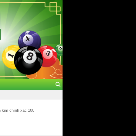
Nhập
từ
khóa
h kim chính xác 100
cần
tìm...