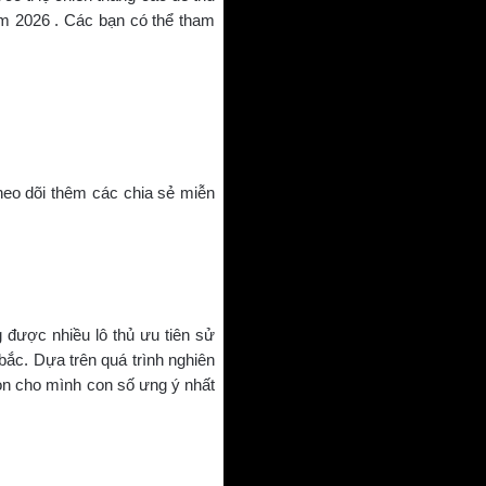
m 2026 . Các bạn có thể tham
heo dõi thêm các chia sẻ miễn
được nhiều lô thủ ưu tiên sử
ắc. Dựa trên quá trình nghiên
họn cho mình con số ưng ý nhất