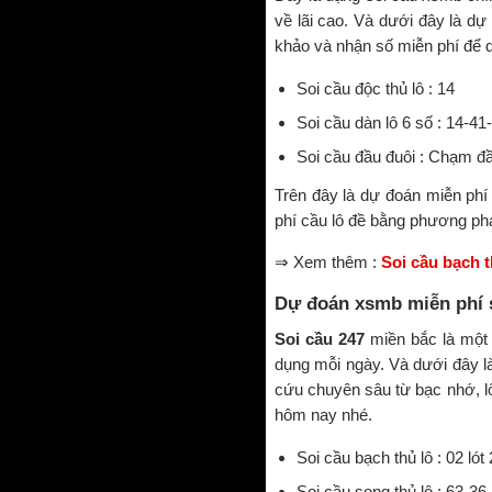
về lãi cao. Và dưới đây là d
khảo và nhận số miễn phí để 
Soi cầu độc thủ lô : 14
Soi cầu dàn lô 6 số : 14-41
Soi cầu đầu đuôi : Chạm đầ
Trên đây là dự đoán miễn phí
phí cầu lô đề bằng phương ph
⇒ Xem thêm :
Soi cầu bạch 
Dự đoán xsmb miễn phí s
Soi cầu 247
miền bắc là một
dụng mỗi ngày. Và dưới đây l
cứu chuyên sâu từ bạc nhớ, lô
hôm nay nhé.
Soi cầu bạch thủ lô : 02 lót
Soi cầu song thủ lô : 63-36