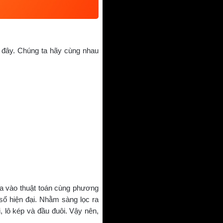
 đây. Chúng ta hãy cùng nhau
a vào thuật toán cùng phương
số hiện đại. Nhằm sàng lọc ra
, lô kép và đầu đuôi. Vậy nên,