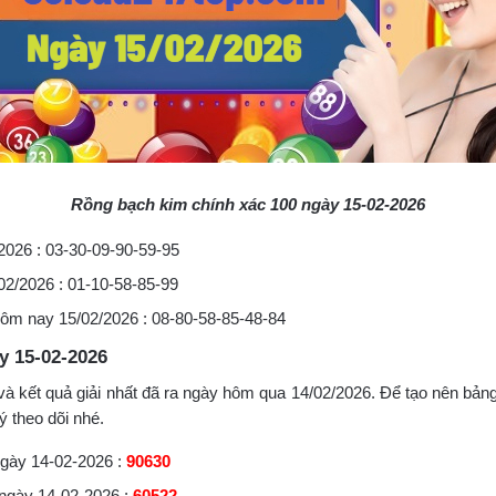
Rồng bạch kim chính xác 100 ngày 15-02-2026
2026 : 03-30-09-90-59-95
02/2026 : 01-10-58-85-99
hôm nay 15/02/2026 : 08-80-58-85-48-84
y 15-02-2026
 và kết quả giải nhất đã ra ngày hôm qua 14/02/2026. Để tạo nên bản
 theo dõi nhé.
ngày 14-02-2026 :
90630
 ngày 14-02-2026 :
60522