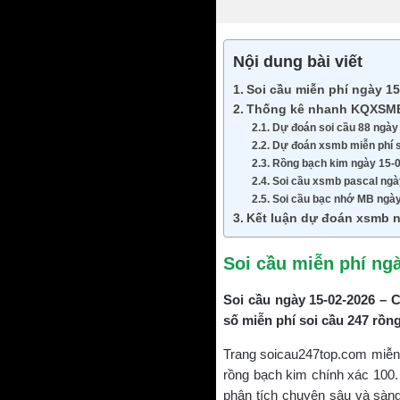
Nội dung bài viết
Soi cầu miễn phí ngày 1
Thống kê nhanh KQXSMB
Dự đoán soi cầu 88 ngày
Dự đoán xsmb miễn phí s
Rồng bạch kim ngày 15-
Soi cầu xsmb pascal ngà
Soi cầu bạc nhớ MB ngà
Kết luận dự đoán xsmb n
Soi cầu miễn phí ng
Soi cầu ngày 15-02-2026 – 
số miễn phí soi cầu 247 rồn
Trang soicau247top.com miễn 
rồng bạch kim chính xác 100.
phân tích chuyên sâu và sàng