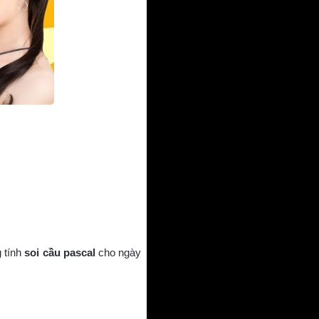
g tính
soi cầu pascal
cho ngày