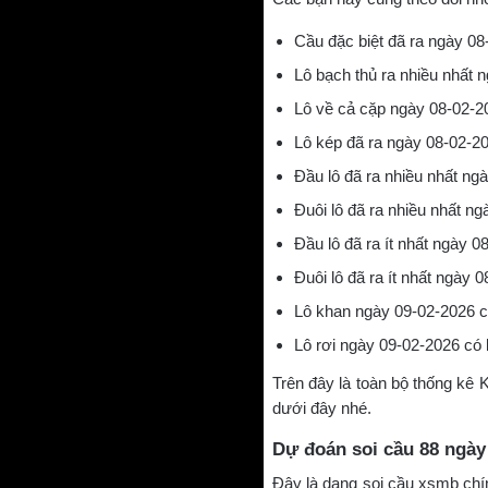
Cầu đặc biệt đã ra ngày 0
Lô bạch thủ ra nhiều nhất 
Lô về cả cặp ngày 08-02-2
Lô kép đã ra ngày 08-02-20
Đầu lô đã ra nhiều nhất ng
Đuôi lô đã ra nhiều nhất ng
Đầu lô đã ra ít nhất ngày 
Đuôi lô đã ra ít nhất ngày 
Lô khan ngày 09-02-2026 c
Lô rơi ngày 09-02-2026 có l
Trên đây là toàn bộ thống k
dưới đây nhé.
Dự đoán soi cầu 88 ngày
Đây là dạng soi cầu xsmb chín