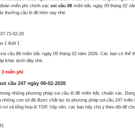
ự đoán miễn phí chính xác
soi cầu 88
miền bắc ngày 09 tháng 02 nă
dự thưởng cầu lô đề hôm nay nhé.
-37-73-02-20
u 1 đuôi 1
 soi cầu 88 miền bắc ngày 09 tháng 02 năm 2026. Các bạn có thể t
áp khác dưới đây nhé.
n 3 miễn phí
oi cầu 247 ngày 09-02-2026
 trong những phương pháp soi cầu lô đề miền bắc chuẩn xác. Đang 
à những con số đã được chắt lọc từ phương pháp soi cầu 247 miền b
 rơi và tổng hợp lô TOP. Vậy nên, các bạn hãy chú ý theo dõi để c
 41