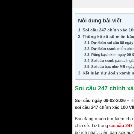
Nội dung bài viết
Soi cầu 247 chính xác 10
Thống kê xổ số miền bắc
Dự đoán soi cầu 88 ngày
Dự đoán xsmb miễn phí s
Rồng bạch kim ngày 09-
Soi cầu xsmb pascal ngà
Soi cầu bạc nhớ MB ngà
Kết luận dự đoán xsmb n
Soi cầu 247 chính x
Soi cầu ngày 09-02-2026 – 
soi cầu 247 chính xác 100 V
Bạn đang muốn tìm kiếm cho 
chia sẻ. Từ trang
soi cầu 247
bổ ích nhất. Diễn đàn soicau