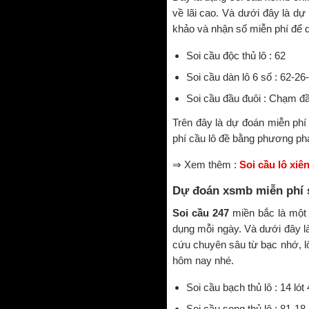
về lãi cao. Và dưới đây là d
khảo và nhận số miễn phí để 
Soi cầu độc thủ lô : 62
Soi cầu dàn lô 6 số : 62-26
Soi cầu đầu đuôi : Chạm đầ
Trên đây là dự đoán miễn phí
phí cầu lô đề bằng phương ph
⇒ Xem thêm :
Soi cầu lô xiê
Dự đoán xsmb miễn phí s
Soi cầu 247
miền bắc là một
dụng mỗi ngày. Và dưới đây l
cứu chuyên sâu từ bạc nhớ, lô
hôm nay nhé.
Soi cầu bạch thủ lô : 14 lót
Soi cầu song thủ lô : 81-18