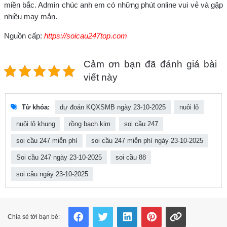
miền bắc. Admin chúc anh em có những phút online vui vẻ và gặp
nhiều may mắn.
Nguồn cấp:
https://soicau247top.com
Cảm ơn bạn đã đánh giá bài
viết này
Từ khóa:
dự đoán KQXSMB ngày 23-10-2025
nuôi lô
nuôi lô khung
rồng bạch kim
soi cầu 247
soi cầu 247 miễn phí
soi cầu 247 miễn phí ngày 23-10-2025
Soi cầu 247 ngày 23-10-2025
soi cầu 88
soi cầu ngày 23-10-2025
Facebook
Twitter
LinkedIn
Pinterest
Copy Link
Chia sẻ tới bạn bè: