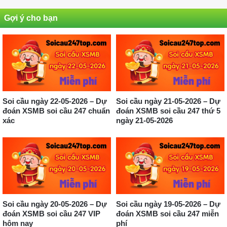
Gợi ý cho bạn
Soi cầu ngày 22-05-2026 – Dự
Soi cầu ngày 21-05-2026 – Dự
đoán XSMB soi cầu 247 chuẩn
đoán XSMB soi cầu 247 thứ 5
xác
ngày 21-05-2026
Soi cầu ngày 20-05-2026 – Dự
Soi cầu ngày 19-05-2026 – Dự
đoán XSMB soi cầu 247 VIP
đoán XSMB soi cầu 247 miễn
hôm nay
phí