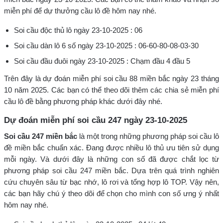
miễn phí để dự thưởng cầu lô đề hôm nay nhé.
Soi cầu độc thủ lô ngày 23-10-2025 : 06
Soi cầu dàn lô 6 số ngày 23-10-2025 : 06-60-80-08-03-30
Soi cầu đầu đuôi ngày 23-10-2025 : Chạm đầu 4 đầu 5
Trên đây là dự đoán miễn phí soi cầu 88 miền bắc ngày 23 tháng
10 năm 2025. Các bạn có thể theo dõi thêm các chia sẻ miễn phí
cầu lô đề bằng phương pháp khác dưới đây nhé.
Dự đoán miễn phí soi cầu 247 ngày 23-10-2025
Soi cầu 247 miền bắc
là một trong những phương pháp soi cầu lô
đề miền bắc chuẩn xác. Đang được nhiều lô thủ ưu tiên sử dụng
mỗi ngày. Và dưới đây là những con số đã được chắt lọc từ
phương pháp soi cầu 247 miền bắc. Dựa trên quá trình nghiên
cứu chuyên sâu từ bạc nhớ, lô rơi và tổng hợp lô TOP. Vậy nên,
các bạn hãy chú ý theo dõi để chọn cho mình con số ưng ý nhất
hôm nay nhé.