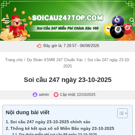
Menu
Bây giờ là:
7:29:58
- 06/08/2026
Trang chủ
/
Dự Đoán XSMB 247 Chuẩn Xác
/
Soi cầu 247 ngày 23-10-
2025
Soi cầu 247 ngày 23-10-2025
admin
Cập nhật: 22/10/2025
Nội dung bài viết
Soi cầu 247 ngày 23-10-2025 chính xác
Thống kê kết quả xổ số Miền Bắc ngày 23-10-2025
Dự đoán miễn phí soi cầu 88 ngày 23-10-2025