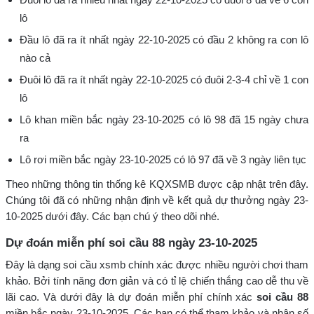
lô
Đầu lô đã ra ít nhất ngày 22-10-2025 có đầu 2 không ra con lô
nào cả
Đuôi lô đã ra ít nhất ngày 22-10-2025 có đuôi 2-3-4 chỉ về 1 con
lô
Lô khan miền bắc ngày 23-10-2025 có lô 98 đã 15 ngày chưa
ra
Lô rơi miền bắc ngày 23-10-2025 có lô 97 đã về 3 ngày liên tục
Theo những thông tin thống kê KQXSMB được cập nhật trên đây.
Chúng tôi đã có những nhận định về kết quả dự thưởng ngày 23-
10-2025 dưới đây. Các bạn chú ý theo dõi nhé.
Dự đoán miễn phí soi cầu 88 ngày 23-10-2025
Đây là dạng soi cầu xsmb chính xác được nhiều người chơi tham
khảo. Bởi tính năng đơn giản và có tỉ lệ chiến thắng cao dễ thu về
lãi cao. Và dưới đây là dự đoán miễn phí chính xác
soi cầu 88
miền bắc ngày 23-10-2025. Các bạn có thể tham khảo và nhận số