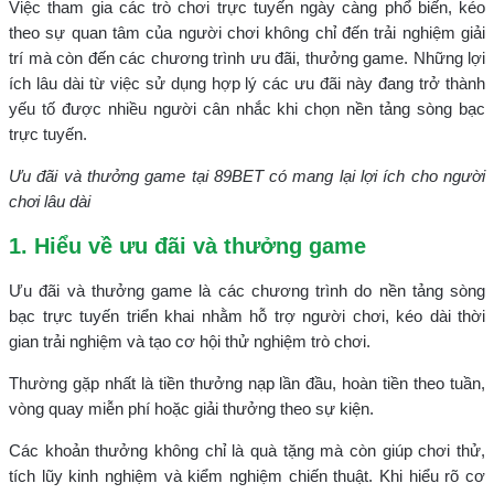
Việc tham gia các trò chơi trực tuyến ngày càng phổ biến, kéo
theo sự quan tâm của người chơi không chỉ đến trải nghiệm giải
trí mà còn đến các chương trình ưu đãi, thưởng game. Những lợi
ích lâu dài từ việc sử dụng hợp lý các ưu đãi này đang trở thành
yếu tố được nhiều người cân nhắc khi chọn nền tảng sòng bạc
trực tuyến.
Ưu đãi và thưởng game tại 89BET có mang lại lợi ích cho người
chơi lâu dài
1. Hiểu về ưu đãi và thưởng game
Ưu đãi và thưởng game là các chương trình do nền tảng sòng
bạc trực tuyến triển khai nhằm hỗ trợ người chơi, kéo dài thời
gian trải nghiệm và tạo cơ hội thử nghiệm trò chơi.
Thường gặp nhất là tiền thưởng nạp lần đầu, hoàn tiền theo tuần,
vòng quay miễn phí hoặc giải thưởng theo sự kiện.
Các khoản thưởng không chỉ là quà tặng mà còn giúp chơi thử,
tích lũy kinh nghiệm và kiểm nghiệm chiến thuật. Khi hiểu rõ cơ