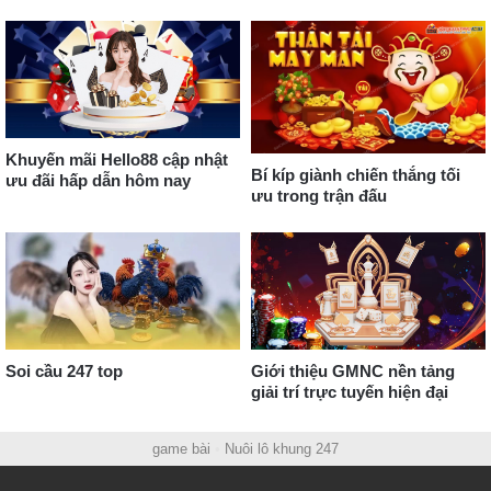
​Khuyến mãi Hello88 cập nhật
​Bí kíp giành chiến thắng tối
ưu đãi hấp dẫn hôm nay
ưu trong trận đấu
Soi cầu 247 top
Giới thiệu GMNC nền tảng
giải trí trực tuyến hiện đại
game bài
•
Nuôi lô khung 247