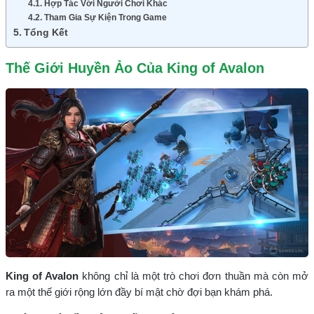
Hợp Tác Với Người Chơi Khác
Tham Gia Sự Kiện Trong Game
Tổng Kết
Thế Giới Huyền Ảo Của King of Avalon
King of Avalon
không chỉ là một trò chơi đơn thuần mà còn mở
ra một thế giới rộng lớn đầy bí mật chờ đợi bạn khám phá.