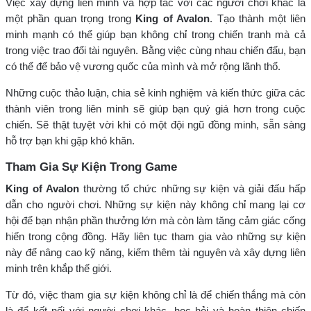
Việc xây dựng liên minh và hợp tác với các người chơi khác là
một phần quan trọng trong
King of Avalon
. Tạo thành một liên
minh mạnh có thể giúp bạn không chỉ trong chiến tranh mà cả
trong việc trao đổi tài nguyên. Bằng việc cùng nhau chiến đấu, bạn
có thể để bảo vệ vương quốc của mình và mở rộng lãnh thổ.
Những cuộc thảo luận, chia sẻ kinh nghiệm và kiến thức giữa các
thành viên trong liên minh sẽ giúp bạn quý giá hơn trong cuộc
chiến. Sẽ thật tuyệt vời khi có một đội ngũ đồng minh, sẵn sàng
hỗ trợ bạn khi gặp khó khăn.
Tham Gia Sự Kiện Trong Game
King of Avalon
thường tổ chức những sự kiện và giải đấu hấp
dẫn cho người chơi. Những sự kiện này không chỉ mang lại cơ
hội để bạn nhận phần thưởng lớn mà còn làm tăng cảm giác cống
hiến trong cộng đồng. Hãy liên tục tham gia vào những sự kiện
này để nâng cao kỹ năng, kiếm thêm tài nguyên và xây dựng liên
minh trên khắp thế giới.
Từ đó, việc tham gia sự kiện không chỉ là để chiến thắng mà còn
là để kết nối với người chơi khác, học hỏi và hoàn thiện chiến