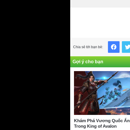
Facebo
Chia sẻ tới bạn bè:
Gợi ý cho bạn
​Khám Phá Vương Quốc Ẩn
Trong King of Avalon