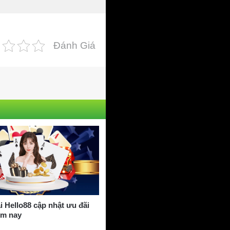
Đánh Giá
i Hello88 cập nhật ưu đãi
ôm nay