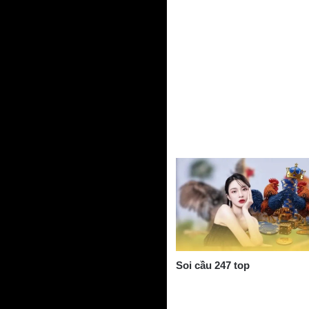
Soi cầu 247 top