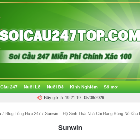
 Cầu 247
Nuôi Lô
Nuôi Đề
Kinh Nghiệm
Sổ mơ
Bây giờ là:
19:21:20
- 05/08/2026
ủ
/
Blog Tổng Hợp 247
/
Sunwin – Hệ Sinh Thái Nhà Cái Đang Bùng Nổ Đầu
Sunwin