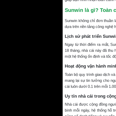
Sunwin là gì? Toàn 
Sunwin không chỉ đơn thuần là
dựa trên nền tảng công nghệ h
Lịch sử phát triển Sunwi
Ngay từ thời điểm ra mắt, Su
18 tháng, nhà cái này đã thu 
một hệ thống ổn định và tốc độ
Hoạt động vận hành min
Toàn bộ quy trình giao dịch và
mang lại sự tin tưởng cho ngư
cái luôn dưới 0.1 trên mỗi 1.00
Uy tín nhà cái trong cộn
Nhà cái được cộng đồng người
bình mỗi ngày, hệ thống hỗ t