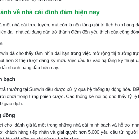
cảnh về nhà cái đình đám hiện nay
 một nhà cái trực tuyến, mà còn là nền tảng giải trí tích hợp hàng
iện đại, nhà cái đang dần trở thành điểm đến yêu thích của cộng đồn
n
nwin đã cho thấy tầm nhìn dài hạn trong việc mở rộng thị trường tr
hút hơn 3 triệu lượt đăng ký mới. Việc đầu tư vào hạ tầng kỹ thuật
 tải nhanh hàng đầu hiện nay.
h bạch
 trả thưởng tại Sunwin đều được xử lý qua hệ thống tự động hóa. Điề
ời chơi trong từng phiên cược. Các thống kê nội bộ cho thấy tỷ lệ 
0 giao dịch.
g đồng
 chơi đánh giá là một trong những nhà cái minh bạch và hỗ trợ nha
rợ khách hàng tiếp nhận và giải quyết hơn 5.000 yêu cầu từ người