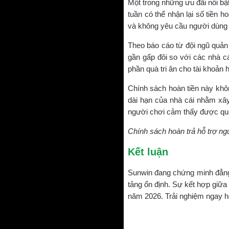
Một trong những ưu đãi nổi bật
tuần có thể nhận lại số tiền 
và không yêu cầu người dùng 
Theo báo cáo từ đội ngũ quản t
gần gấp đôi so với các nhà c
phần quà tri ân cho tài khoản h
Chính sách hoàn tiền này khô
dài hạn của nhà cái nhằm xây
người chơi cảm thấy được qu
Chính sách hoàn trả hỗ trợ ng
Kết luận
Sunwin đang chứng minh đẳng 
tảng ổn định. Sự kết hợp giữa
năm 2026. Trải nghiệm ngay h