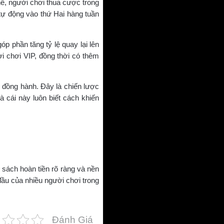
thể, người chơi thua cược trong
 tự động vào thứ Hai hàng tuần
óp phần tăng tỷ lệ quay lại lên
i chơi VIP, đồng thời có thêm
 đồng hành. Đây là chiến lược
 cái này luôn biết cách khiến
sách hoàn tiền rõ ràng và nền
đầu của nhiều người chơi trong
Đánh Giá