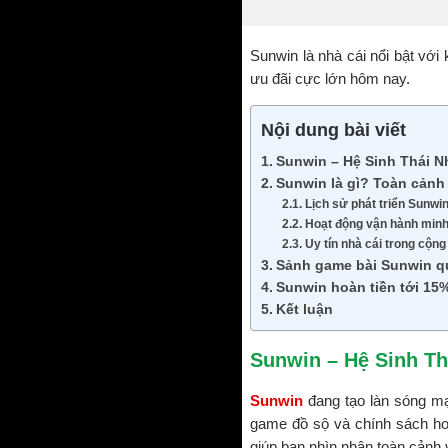
Sunwin là nhà cái nổi bật với
ưu đãi cực lớn hôm nay.
Nội dung bài viết
Sunwin – Hệ Sinh Thái 
Sunwin là gì? Toàn cảnh
Lịch sử phát triển Sunwi
Hoạt động vận hành min
Uy tín nhà cái trong cộn
Sảnh game bài Sunwin qu
Sunwin hoàn tiền tới 15
Kết luận
Sunwin – Hệ Sinh T
Sunwin
đang tạo làn sóng mạ
game đồ sộ và chính sách ho
giúp bạn nhìn nhận toàn cảnh 