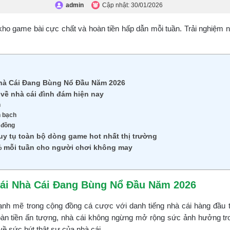
admin
Cập nhật: 30/01/2026
 kho game bài cực chất và hoàn tiền hấp dẫn mỗi tuần. Trải nghiệm
Nhà Cái Đang Bùng Nổ Đầu Năm 2026
 về nhà cái đình đám hiện nay
n
h bạch
g đồng
y tụ toàn bộ dòng game hot nhất thị trường
% mỗi tuần cho người chơi không may
hái Nhà Cái Đang Bùng Nổ Đầu Năm 2026
nh mẽ trong cộng đồng cá cược với danh tiếng nhà cái hàng đầu t
àn tiền ấn tượng, nhà cái không ngừng mở rộng sức ảnh hưởng tro
về sức hút thật sự của nhà cái.