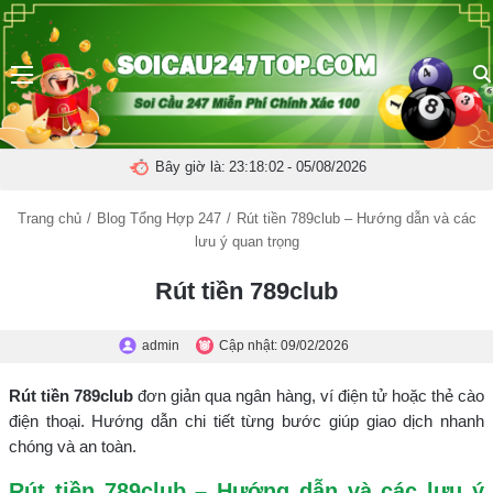
Menu
Bây giờ là:
23:18:03
- 05/08/2026
Trang chủ
/
Blog Tổng Hợp 247
/
Rút tiền 789club – Hướng dẫn và các
lưu ý quan trọng
​Rút tiền 789club
admin
Cập nhật: 09/02/2026
Rút tiền 789club
đơn giản qua ngân hàng, ví điện tử hoặc thẻ cào
điện thoại. Hướng dẫn chi tiết từng bước giúp giao dịch nhanh
chóng và an toàn.
Rút tiền 789club – Hướng dẫn và các lưu ý