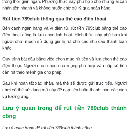
trong thời gian ngắn. Phương thức này phù hợp cho những ai cần
nhận tiền nhanh và không muốn chờ xử lý qua ngân hàng.
Rút tiền 789club thông qua thẻ cào điện thoại
Bên cạnh ngân hàng và ví điện tử, rút tiền 789club bằng thẻ cào
điện thoại cũng là lựa chọn linh hoạt. Hình thức này phù hợp khi
người chơi muốn sử dụng giá trị rút cho các nhu cầu thanh toán
khác.
Quy trình bắt đầu bằng việc chọn mục rút tiền và lựa chọn thẻ cào
điện thoại. Người chơi chọn nhà mạng phù hợp và nhập số tiền
cần rút theo mệnh giá cho phép.
Sau khi hoàn tất xác nhận, mã thẻ sẽ được gửi trực tiếp. Người
chơi có thể sử dụng mã này để nạp tiền hoặc thanh toán các dịch
vụ tương ứng.
Lưu ý quan trọng để rút tiền 789club thành
công
Lưu ý quan trọng để rút tiền 789club thành công