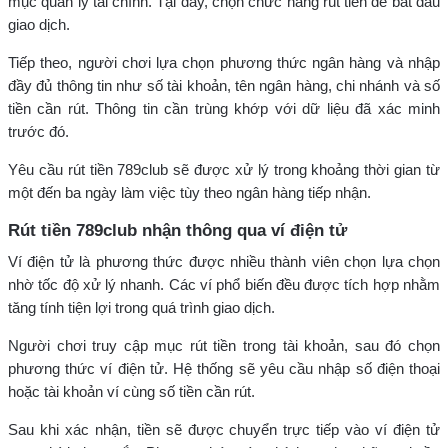
mục quản lý tài chính. Tại đây, chọn chức năng rút tiền để bắt đầu
giao dịch.
Tiếp theo, người chơi lựa chọn phương thức ngân hàng và nhập
đầy đủ thông tin như số tài khoản, tên ngân hàng, chi nhánh và số
tiền cần rút. Thông tin cần trùng khớp với dữ liệu đã xác minh
trước đó.
Yêu cầu rút tiền 789club sẽ được xử lý trong khoảng thời gian từ
một đến ba ngày làm việc tùy theo ngân hàng tiếp nhận.
Rút tiền 789club nhận thông qua ví điện tử
Ví điện tử là phương thức được nhiều thành viên chọn lựa chọn
nhờ tốc độ xử lý nhanh. Các ví phổ biến đều được tích hợp nhằm
tăng tính tiện lợi trong quá trình giao dịch.
Người chơi truy cập mục rút tiền trong tài khoản, sau đó chọn
phương thức ví điện tử. Hệ thống sẽ yêu cầu nhập số điện thoại
hoặc tài khoản ví cùng số tiền cần rút.
Sau khi xác nhận, tiền sẽ được chuyển trực tiếp vào ví điện tử