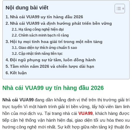
Nội dung bài viết
Nhà cái VUA99 uy tín hàng đầu 2026
Nhà cái VUA99 và định hướng phát triển bền vững
Hạ tầng công nghệ hiện đại
Chính sách minh bạch rõ ràng
Hội tụ mọi tinh hoa giải trí trong một nền tảng
Giao diện tự thích ứng chuẩn 5 sao
Cập nhật tính năng liên tục
Đội ngũ phụng sự từ tâm, luôn đồng hành
Tầm nhìn năm 2026 và chiến lược dài hạn
Kết luận
Nhà cái VUA99 uy tín hàng đầu 2026
Nhà cái VUA99
đang dần khẳng định vị thế trên thị trường giải trí
trực tuyến Vì một hành trình giải trí bền vững, lấy hội viên làm linh
hồn của mọi dịch vụ. Tại trang nhà cái
VUA99
, khách hàng được
tiếp cận hệ thống vận hành hiện đại, giao diện tối ưu hóa theo xu
hướng công nghệ mới nhất. Sự kết hợp giữa nền tảng kỹ thuật ổn