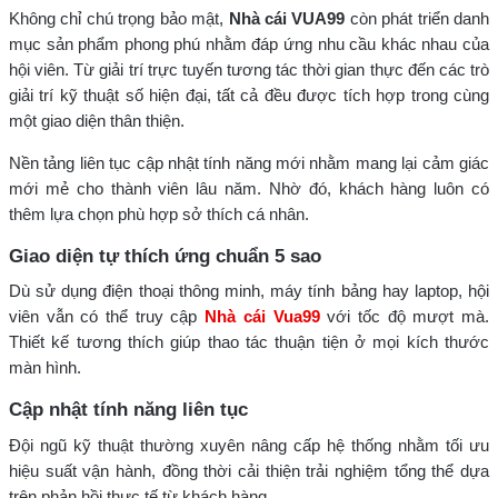
Không chỉ chú trọng bảo mật,
Nhà cái VUA99
còn phát triển danh
mục sản phẩm phong phú nhằm đáp ứng nhu cầu khác nhau của
hội viên. Từ giải trí trực tuyến tương tác thời gian thực đến các trò
giải trí kỹ thuật số hiện đại, tất cả đều được tích hợp trong cùng
một giao diện thân thiện.
Nền tảng liên tục cập nhật tính năng mới nhằm mang lại cảm giác
mới mẻ cho thành viên lâu năm. Nhờ đó, khách hàng luôn có
thêm lựa chọn phù hợp sở thích cá nhân.
Giao diện tự thích ứng chuẩn 5 sao
Dù sử dụng điện thoại thông minh, máy tính bảng hay laptop, hội
viên vẫn có thể truy cập
Nhà cái Vua99
với tốc độ mượt mà.
Thiết kế tương thích giúp thao tác thuận tiện ở mọi kích thước
màn hình.
Cập nhật tính năng liên tục
Đội ngũ kỹ thuật thường xuyên nâng cấp hệ thống nhằm tối ưu
hiệu suất vận hành, đồng thời cải thiện trải nghiệm tổng thể dựa
trên phản hồi thực tế từ khách hàng.