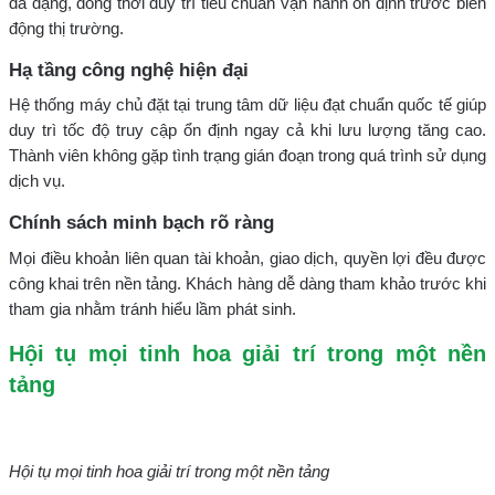
đa dạng, đồng thời duy trì tiêu chuẩn vận hành ổn định trước biến
động thị trường.
Hạ tầng công nghệ hiện đại
Hệ thống máy chủ đặt tại trung tâm dữ liệu đạt chuẩn quốc tế giúp
duy trì tốc độ truy cập ổn định ngay cả khi lưu lượng tăng cao.
Thành viên không gặp tình trạng gián đoạn trong quá trình sử dụng
dịch vụ.
Chính sách minh bạch rõ ràng
Mọi điều khoản liên quan tài khoản, giao dịch, quyền lợi đều được
công khai trên nền tảng. Khách hàng dễ dàng tham khảo trước khi
tham gia nhằm tránh hiểu lầm phát sinh.
Hội tụ mọi tinh hoa giải trí trong một nền
tảng
Hội tụ mọi tinh hoa giải trí trong một nền tảng