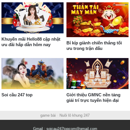
​Khuyến mãi Hello88 cập nhật
​Bí kíp giành chiến thắng tối
ưu đãi hấp dẫn hôm nay
ưu trong trận đấu
Soi cầu 247 top
Giới thiệu GMNC nền tảng
giải trí trực tuyến hiện đại
game bài
•
Nuôi lô khung 247
Gmail :
soicau247topcom@gmail.com