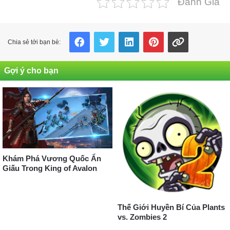
Đánh Giá
Facebook
Twitter
LinkedIn
Pinterest
Copy Link
Chia sẻ tới bạn bè:
Gợi ý cho bạn
​Khám Phá Vương Quốc Ẩn
Giấu Trong King of Avalon
​Thế Giới Huyền Bí Của Plants
vs. Zombies 2