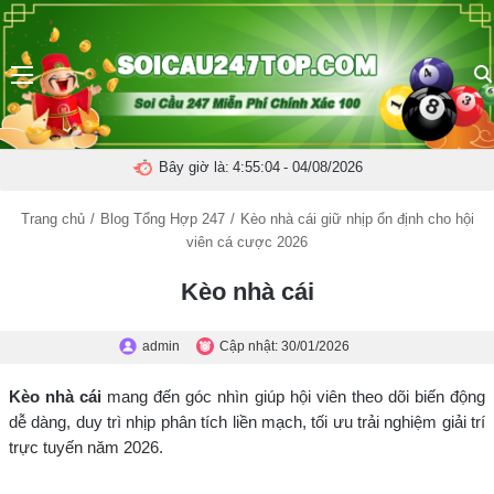
Menu
Bây giờ là:
4:55:04
- 04/08/2026
Trang chủ
/
Blog Tổng Hợp 247
/
Kèo nhà cái giữ nhịp ổn định cho hội
viên cá cược 2026
Kèo nhà cái
admin
Cập nhật: 30/01/2026
Kèo nhà cái
mang đến góc nhìn giúp hội viên theo dõi biến động
dễ dàng, duy trì nhịp phân tích liền mạch, tối ưu trải nghiệm giải trí
trực tuyến năm 2026.