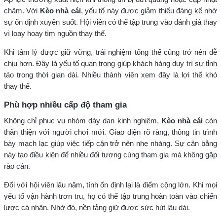
chậm. Với
Kèo nhà cái
, yếu tố này được giảm thiểu đáng kể nhờ
sự ổn định xuyên suốt. Hội viên có thể tập trung vào đánh giá thay
vì loay hoay tìm nguồn thay thế.
Khi tâm lý được giữ vững, trải nghiệm tổng thể cũng trở nên dễ
chịu hơn. Đây là yếu tố quan trọng giúp khách hàng duy trì sự tỉnh
táo trong thời gian dài. Nhiều thành viên xem đây là lợi thế khó
thay thế.
Phù hợp nhiều cấp độ tham gia
Không chỉ phục vụ nhóm dày dạn kinh nghiệm,
Kèo nhà cái
còn
thân thiện với người chơi mới. Giao diện rõ ràng, thông tin trình
bày mạch lạc giúp việc tiếp cận trở nên nhẹ nhàng. Sự cân bằng
này tạo điều kiện để nhiều đối tượng cùng tham gia mà không gặp
rào cản.
Đối với hội viên lâu năm, tính ổn định lại là điểm cộng lớn. Khi mọi
yếu tố vận hành trơn tru, họ có thể tập trung hoàn toàn vào chiến
lược cá nhân. Nhờ đó, nền tảng giữ được sức hút lâu dài.