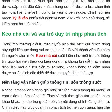
đoạn cảm xúc trong suốt quá trình tham gia. Khi mọi thông tin
được cập nhật đều đặn, khách hàng có thể đưa ra lựa chọn tỉnh
táo hơn, hạn chế ảnh hưởng từ yếu tố bên ngoài. Chính sự liền
mạch
Tỷ lệ kèo
khiến trải nghiệm năm 2026 trở nên chủ động, dễ
kiểm soát hơn rất nhiều.
Kèo nhà cái và vai trò duy trì nhịp phân tích
Trong môi trường giải trí trực tuyến hiện đại, việc giữ được dòng
suy nghĩ liên tục đóng vai trò then chốt đối với thành viên lâu năm
lẫn người chơi mới.
Kèo nhà cái
xuất hiện như một trụ cột thông
tin, giúp hội viên theo dõi biến động mà không bị ngắt mạch nhận
định. Khi mọi dữ liệu hiển thị rõ ràng, khách hàng sẽ cảm nhận
được sự ổn định cần thiết để đưa ra quyết định phù hợp.
Nền tảng vận hành giúp thông tin luôn thông suốt
Không ít thành viên đánh giá rằng sự liền mạch thông tin mang lại
cảm giác an tâm đáng kể. Thay vì mất thời gian tìm nguồn tham
khảo khác, họ tập trung toàn bộ vào nội dung chính đang diễn ra.
Chính điều này giúp quá trình phân tích trở nên gọn gàng, hạn chế