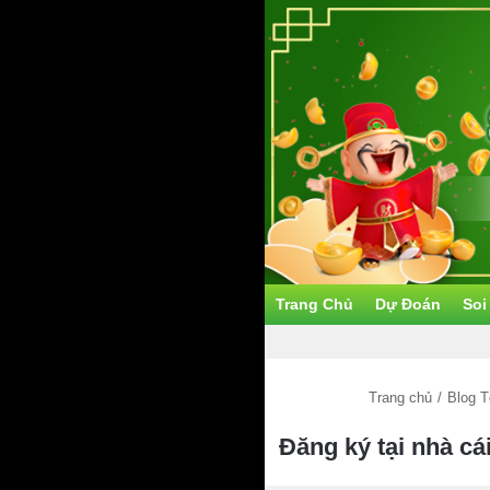
Trang Chủ
Dự Đoán
Soi
Trang chủ
/
Blog 
Đăng ký tại nhà cá