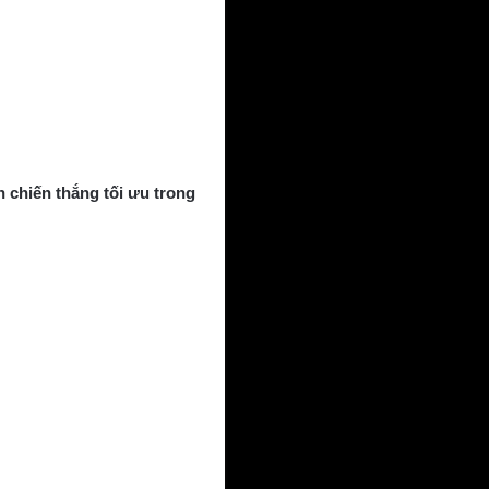
nh chiến thắng tối ưu trong