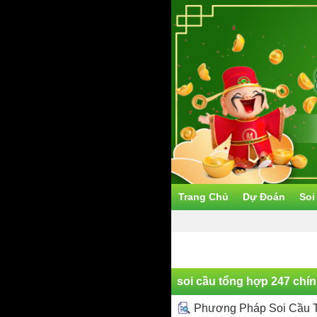
Trang Chủ
Dự Đoán
Soi
soi cầu tổng hợp 247 chí
Phương Pháp Soi Cầu T