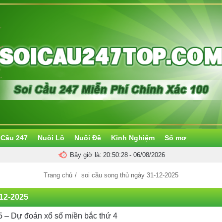
 Cầu 247
Nuôi Lô
Nuôi Đề
Kinh Nghiệm
Sổ mơ
Bây giờ là:
20:50:28
- 06/08/2026
Trang chủ
/
soi cầu song thủ ngày 31-12-2025
-12-2025
 – Dự đoán xổ số miền bắc thứ 4