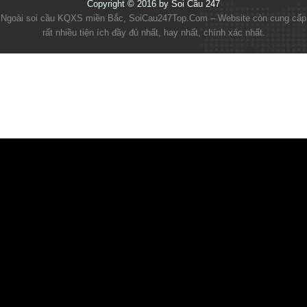
viết
Copyright © 2016 by
Soi Cầu 247
Ngoài soi cầu KQXS miền Bắc, SoiCau247Top.Com – Website còn cung cấp
rất nhiều tiện ích đầy đủ nhất, hay nhất, chính xác nhất.