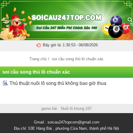
Menu
Bây giờ là:
1:30:53
- 06/08/2026
Trang chủ
/
soi cầu song thủ lô chuẩn xác
soi cầu song thủ lô chuẩn xác
Thủ thuật nuôi lô song thủ không bao giờ thua
Điều
game bài
•
Nuôi lô khung 247
hướng
Gmail :
soicau247topcom@gmail.com
bài
Địa chỉ: 53E Hàng Bài , phường Cửa Nam, thành phố Hà Nội