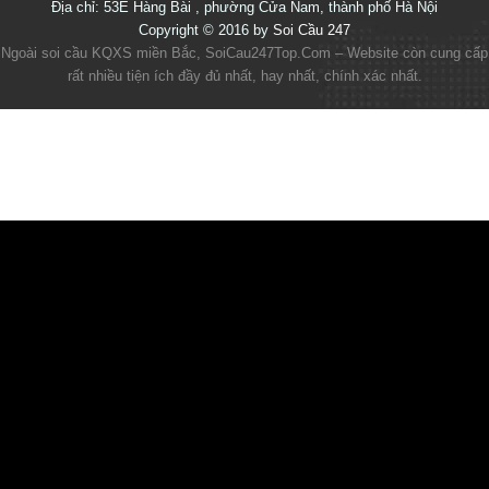
Địa chỉ: 53E Hàng Bài , phường Cửa Nam, thành phố Hà Nội
viết
Copyright © 2016 by
Soi Cầu 247
Ngoài soi cầu KQXS miền Bắc, SoiCau247Top.Com – Website còn cung cấp
rất nhiều tiện ích đầy đủ nhất, hay nhất, chính xác nhất.