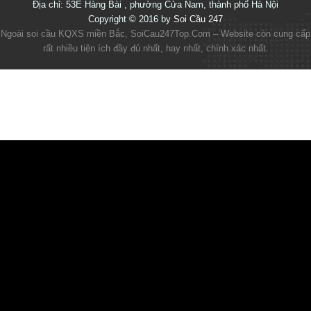
Địa chỉ: 53E Hàng Bài , phường Cửa Nam, thành phố Hà Nội
viết
Copyright © 2016 by
Soi Cầu 247
Ngoài soi cầu KQXS miền Bắc, SoiCau247Top.Com – Website còn cung cấp
rất nhiều tiện ích đầy đủ nhất, hay nhất, chính xác nhất.