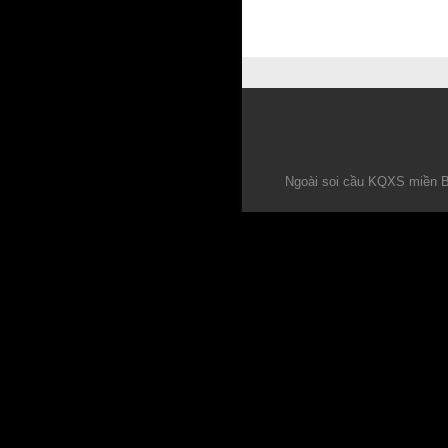
Điều
hướng
bài
viết
Ngoài soi cầu KQXS miền Bắ