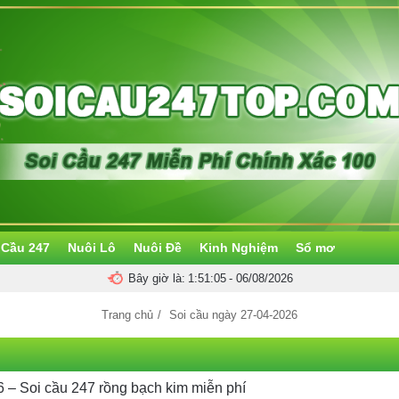
 Cầu 247
Nuôi Lô
Nuôi Đề
Kinh Nghiệm
Sổ mơ
Bây giờ là:
1:51:06
- 06/08/2026
Trang chủ
/
Soi cầu ngày 27-04-2026
 – Soi cầu 247 rồng bạch kim miễn phí