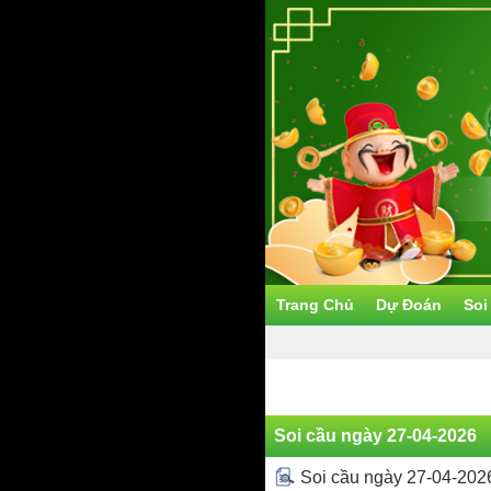
Trang Chủ
Dự Đoán
Soi
Soi cầu ngày 27-04-2026
Soi cầu ngày 27-04-2026