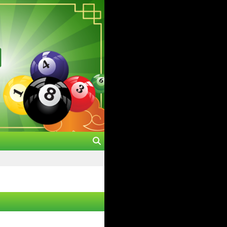
Nhập
từ
khóa
cần
tìm...