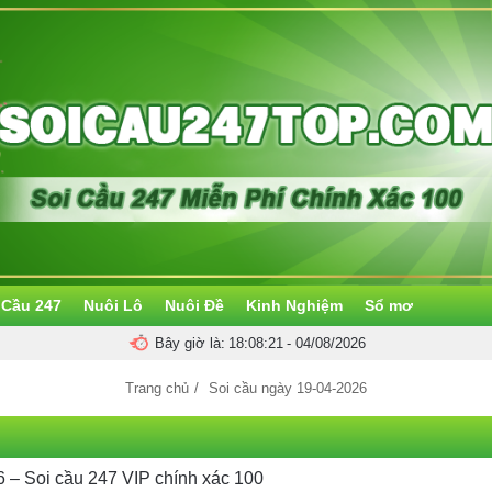
 Cầu 247
Nuôi Lô
Nuôi Đề
Kinh Nghiệm
Sổ mơ
Bây giờ là:
18:08:21
- 04/08/2026
Trang chủ
/
Soi cầu ngày 19-04-2026
 – Soi cầu 247 VIP chính xác 100