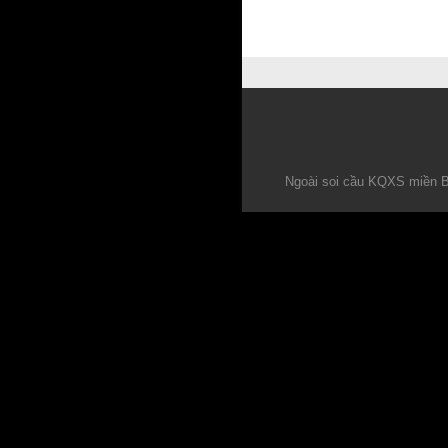
Điều
hướng
bài
viết
Ngoài soi cầu KQXS miền Bắ