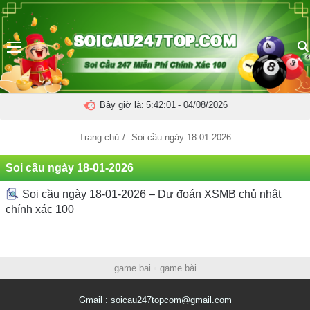
Menu
Bây giờ là:
5:42:01
- 04/08/2026
Trang chủ
/
Soi cầu ngày 18-01-2026
Soi cầu ngày 18-01-2026
Soi cầu ngày 18-01-2026 – Dự đoán XSMB chủ nhật
chính xác 100
Điều
game bai
•
game bài
hướng
Gmail :
soicau247topcom@gmail.com
bài