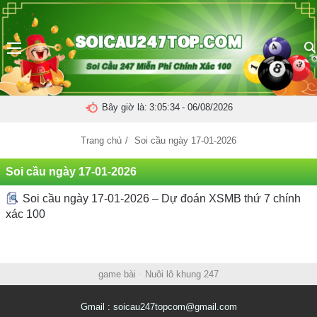
Menu
Bây giờ là:
3:05:35
- 06/08/2026
Trang chủ
/
Soi cầu ngày 17-01-2026
Soi cầu ngày 17-01-2026
Soi cầu ngày 17-01-2026 – Dự đoán XSMB thứ 7 chính
xác 100
Điều
game bài
•
Nuôi lô khung 247
hướng
Gmail :
soicau247topcom@gmail.com
bài