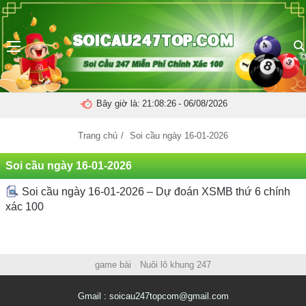
Menu
Bây giờ là:
21:08:26
- 06/08/2026
Trang chủ
/
Soi cầu ngày 16-01-2026
Soi cầu ngày 16-01-2026
Soi cầu ngày 16-01-2026 – Dự đoán XSMB thứ 6 chính
xác 100
Điều
game bài
•
Nuôi lô khung 247
hướng
Gmail :
soicau247topcom@gmail.com
bài