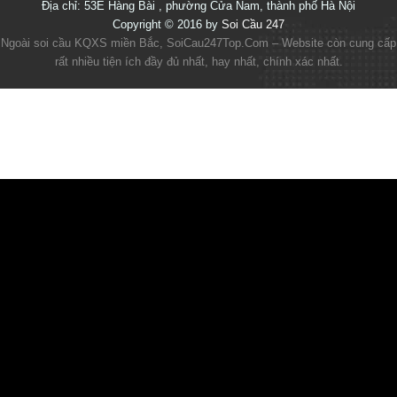
Địa chỉ: 53E Hàng Bài , phường Cửa Nam, thành phố Hà Nội
viết
Copyright © 2016 by
Soi Cầu 247
Ngoài soi cầu KQXS miền Bắc, SoiCau247Top.Com – Website còn cung cấp
rất nhiều tiện ích đầy đủ nhất, hay nhất, chính xác nhất.