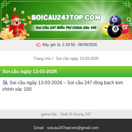
Menu
Bây giờ là:
2:19:56
- 06/08/2026
Trang chủ
/
Soi cầu ngày 13-03-2026
Soi cầu ngày 13-03-2026
Soi cầu ngày 13-03-2026 – Soi cầu 247 rồng bạch kim
chính xác 100
Điều
game bài
•
Nuôi lô khung 247
hướng
Gmail :
soicau247topcom@gmail.com
bài