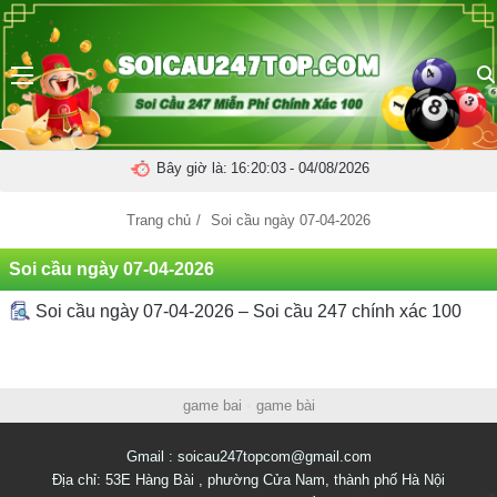
Menu
Bây giờ là:
16:20:03
- 04/08/2026
Trang chủ
/
Soi cầu ngày 07-04-2026
Soi cầu ngày 07-04-2026
Soi cầu ngày 07-04-2026 – Soi cầu 247 chính xác 100
Điều
game bai
•
game bài
hướng
Gmail :
soicau247topcom@gmail.com
bài
Địa chỉ: 53E Hàng Bài , phường Cửa Nam, thành phố Hà Nội