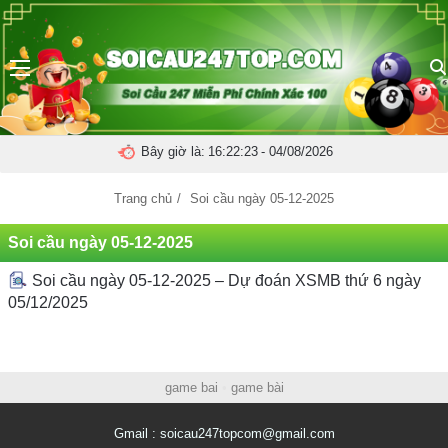
Menu
Bây giờ là:
16:22:23
- 04/08/2026
Trang chủ
/
Soi cầu ngày 05-12-2025
Soi cầu ngày 05-12-2025
Soi cầu ngày 05-12-2025 – Dự đoán XSMB thứ 6 ngày
05/12/2025
Điều
game bai
•
game bài
hướng
Gmail :
soicau247topcom@gmail.com
bài