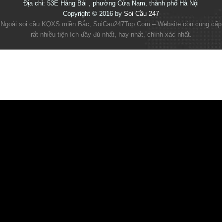
Địa chỉ: 53E Hàng Bài , phường Cửa Nam, thành phố Hà Nội
viết
Copyright © 2016 by
Soi Cầu 247
Ngoài soi cầu KQXS miền Bắc, SoiCau247Top.Com – Website còn cung cấp
rất nhiều tiện ích đầy đủ nhất, hay nhất, chính xác nhất.