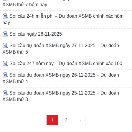
XSMB thứ 7 hôm nay
Soi cầu 24h miễn phí – Dự đoán XSMB chính xác hôm
nay
Soi cầu ngày 28-11-2025
Soi cầu dự đoán XSMB ngày 27-11-2025 – Dự đoán
XSMB thứ 5
Soi cầu 247 hôm nay – Dự đoán XSMB chính xác 100
Soi cầu dự đoán XSMB ngày 26-11-2025 – Dự đoán
XSMB thứ 4
Soi cầu dự đoán XSMB ngày 25-11-2025 – Dự đoán
XSMB thứ 3
Điều
1
2
→
hướng