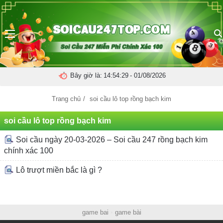
Menu
Bây giờ là:
14:54:29
- 01/08/2026
Trang chủ
/
soi cầu lô top rồng bạch kim
soi cầu lô top rồng bạch kim
Soi cầu ngày 20-03-2026 – Soi cầu 247 rồng bạch kim
chính xác 100
Lô trượt miền bắc là gì ?
Điều
game bai
•
game bài
hướng