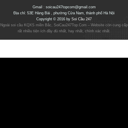
Gmail :
soicau247topcom@gmail.com
bài
Địa chỉ: 53E Hàng Bài , phường Cửa Nam, thành phố Hà Nội
viết
Copyright © 2016 by
Soi Cầu 247
Ngoài soi cầu KQXS miền Bắc, SoiCau247Top.Com – Website còn cung cấp
rất nhiều tiện ích đầy đủ nhất, hay nhất, chính xác nhất.