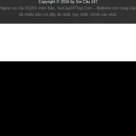
viết
Copyright © 2016 by
Soi Cầu 247
Ngoài soi cầu KQXS miền Bắc, SoiCau247Top.Com – Website còn cung cấp
rất nhiều tiện ích đầy đủ nhất, hay nhất, chính xác nhất.