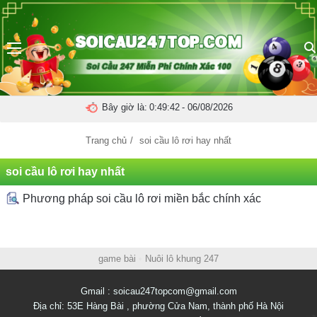
Menu
Bây giờ là:
0:49:42
- 06/08/2026
Trang chủ
/
soi cầu lô rơi hay nhất
soi cầu lô rơi hay nhất
Phương pháp soi cầu lô rơi miền bắc chính xác
Điều
game bài
•
Nuôi lô khung 247
hướng
Gmail :
soicau247topcom@gmail.com
bài
Địa chỉ: 53E Hàng Bài , phường Cửa Nam, thành phố Hà Nội