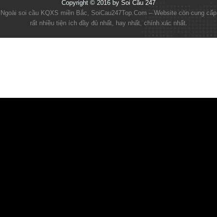
viết
Copyright © 2016 by
Soi Cầu 247
Ngoài soi cầu KQXS miền Bắc, SoiCau247Top.Com – Website còn cung cấp
rất nhiều tiện ích đầy đủ nhất, hay nhất, chính xác nhất.