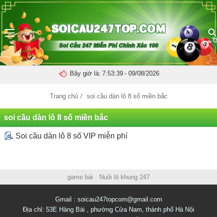
Menu
Bây giờ là:
7:53:39
- 09/08/2026
Trang chủ
/
soi cầu dàn lô 8 số miền bắc
soi cầu dàn lô 8 số miền bắc
Soi cầu dàn lô 8 số VIP miễn phí
Điều
game bài
•
Nuôi lô khung 247
hướng
Gmail :
soicau247topcom@gmail.com
bài
Địa chỉ: 53E Hàng Bài , phường Cửa Nam, thành phố Hà Nội