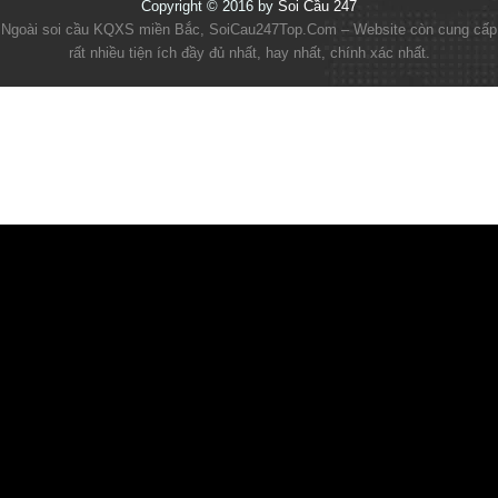
viết
Copyright © 2016 by
Soi Cầu 247
Ngoài soi cầu KQXS miền Bắc, SoiCau247Top.Com – Website còn cung cấp
rất nhiều tiện ích đầy đủ nhất, hay nhất, chính xác nhất.