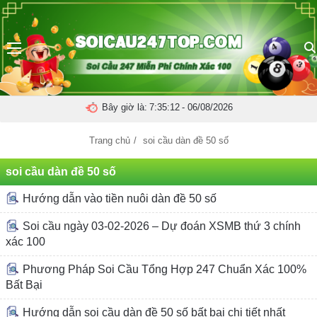
Menu
Bây giờ là:
7:35:12
- 06/08/2026
Trang chủ
/
soi cầu dàn đề 50 số
soi cầu dàn đề 50 số
Hướng dẫn vào tiền nuôi dàn đề 50 số
Soi cầu ngày 03-02-2026 – Dự đoán XSMB thứ 3 chính
xác 100
Phương Pháp Soi Cầu Tổng Hợp 247 Chuẩn Xác 100%
Bất Bại
Hướng dẫn soi cầu dàn đề 50 số bất bại chi tiết nhất