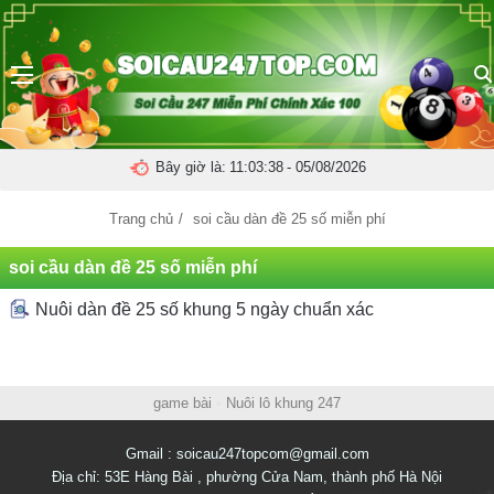
Menu
Bây giờ là:
11:03:38
- 05/08/2026
Trang chủ
/
soi cầu dàn đề 25 số miễn phí
soi cầu dàn đề 25 số miễn phí
Nuôi dàn đề 25 số khung 5 ngày chuẩn xác
Điều
game bài
•
Nuôi lô khung 247
hướng
Gmail :
soicau247topcom@gmail.com
bài
Địa chỉ: 53E Hàng Bài , phường Cửa Nam, thành phố Hà Nội