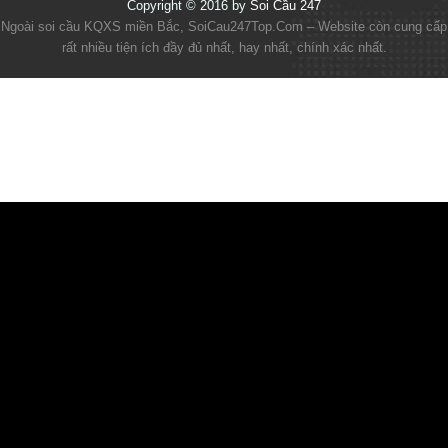
viết
Copyright © 2016 by
Soi Cầu 247
Ngoài soi cầu KQXS miền Bắc, SoiCau247Top.Com – Website còn cung cấp
rất nhiều tiện ích đầy đủ nhất, hay nhất, chính xác nhất.