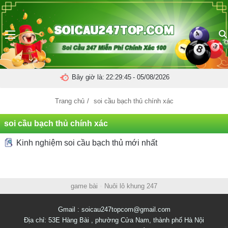
Menu
Bây giờ là:
22:29:45
- 05/08/2026
Trang chủ
/
soi cầu bạch thủ chính xác
soi cầu bạch thủ chính xác
Kinh nghiệm soi cầu bạch thủ mới nhất
Điều
game bài
•
Nuôi lô khung 247
hướng
Gmail :
soicau247topcom@gmail.com
bài
Địa chỉ: 53E Hàng Bài , phường Cửa Nam, thành phố Hà Nội