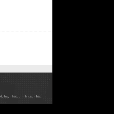
, hay nhất, chính xác nhất.