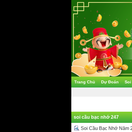
Trang Chủ
Dự Đoán
Soi
soi cầu bạc nhớ 247
Soi Cầu Bạc Nhớ Năm 2