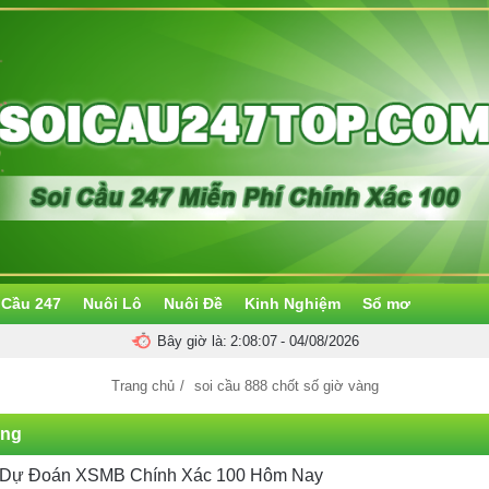
 Cầu 247
Nuôi Lô
Nuôi Đề
Kinh Nghiệm
Sổ mơ
Bây giờ là:
2:08:08
- 04/08/2026
Trang chủ
/
soi cầu 888 chốt số giờ vàng
àng
– Dự Đoán XSMB Chính Xác 100 Hôm Nay