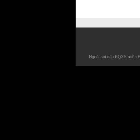
Điều
hướng
bài
viết
Ngoài soi cầu KQXS miền Bắ