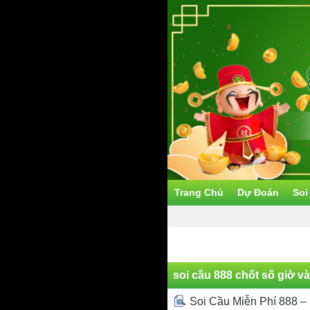
Trang Chủ
Dự Đoán
Soi
soi cầu 888 chốt số giờ v
Soi Cầu Miễn Phí 888 