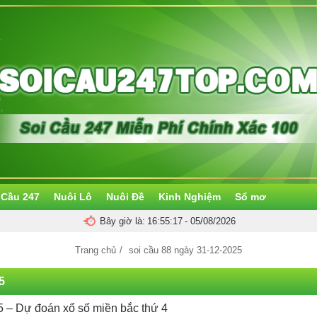
 Cầu 247
Nuôi Lô
Nuôi Đề
Kinh Nghiệm
Sổ mơ
Bây giờ là:
16:55:18
- 05/08/2026
Trang chủ
/
soi cầu 88 ngày 31-12-2025
5
 – Dự đoán xổ số miền bắc thứ 4