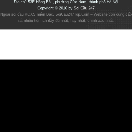
Địa chỉ: 53E Hàng Bài , phường Cửa Nam, thành phố Hà Nội
viết
Copyright © 2016 by
Soi Cầu 247
Ngoài soi cầu KQXS miền Bắc, SoiCau247Top.Com – Website còn cung cấp
rất nhiều tiện ích đầy đủ nhất, hay nhất, chính xác nhất.