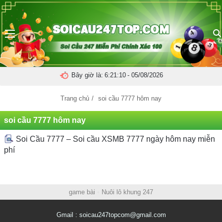
Menu
Bây giờ là:
6:21:10
- 05/08/2026
Trang chủ
/
soi cầu 7777 hôm nay
soi cầu 7777 hôm nay
Soi Cầu 7777 – Soi cầu XSMB 7777 ngày hôm nay miễn
phí
Điều
game bài
•
Nuôi lô khung 247
hướng
Gmail :
soicau247topcom@gmail.com
bài