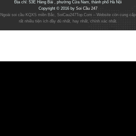
Địa chỉ: 53E Hàng Bài , phường Cửa Nam, thành phố Hà Nội
viết
Copyright © 2016 by
Soi Cầu 247
Ngoài soi cầu KQXS miền Bắc, SoiCau247Top.Com – Website còn cung cấp
rất nhiều tiện ích đầy đủ nhất, hay nhất, chính xác nhất.