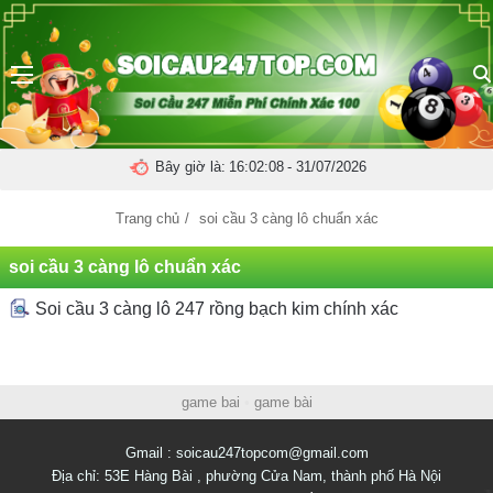
Menu
Bây giờ là:
16:02:08
- 31/07/2026
Trang chủ
/
soi cầu 3 càng lô chuẩn xác
soi cầu 3 càng lô chuẩn xác
Soi cầu 3 càng lô 247 rồng bạch kim chính xác
Điều
game bai
•
game bài
hướng
Gmail :
soicau247topcom@gmail.com
bài
Địa chỉ: 53E Hàng Bài , phường Cửa Nam, thành phố Hà Nội