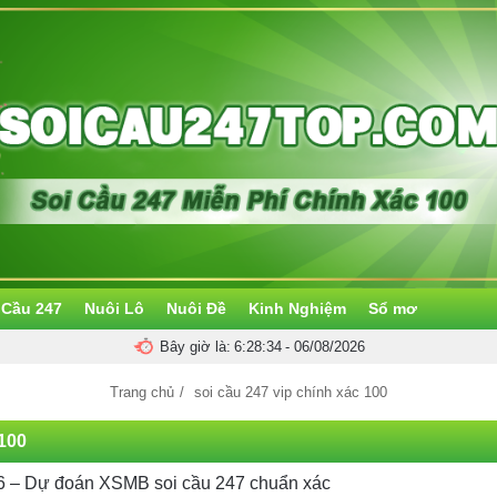
 Cầu 247
Nuôi Lô
Nuôi Đề
Kinh Nghiệm
Sổ mơ
Bây giờ là:
6:28:34
- 06/08/2026
Trang chủ
/
soi cầu 247 vip chính xác 100
 100
6 – Dự đoán XSMB soi cầu 247 chuẩn xác