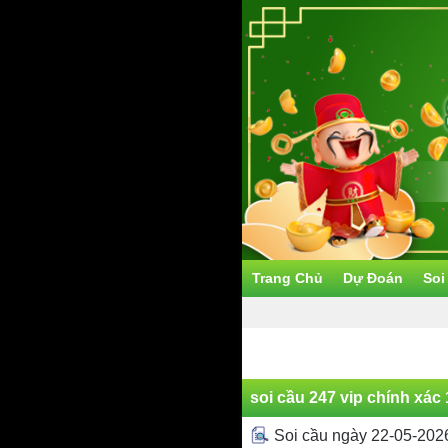
Trang Chủ
Dự Đoán
Soi
soi cầu 247 vip chính xác
Soi cầu ngày 22-05-202