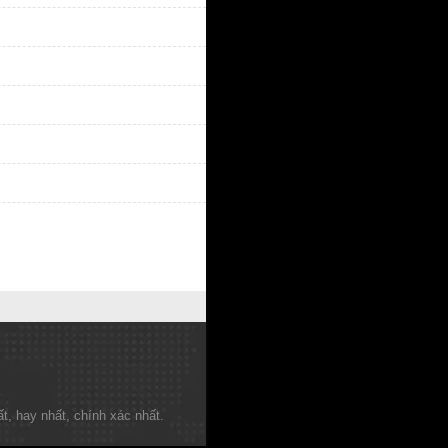
, hay nhất, chính xác nhất.