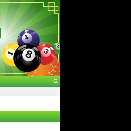
Nhập
từ
khóa
cần
tìm...